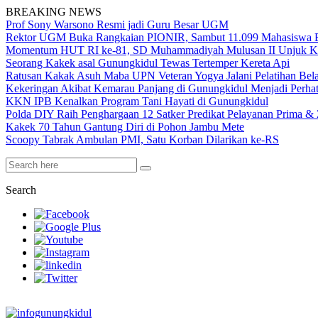
BREAKING NEWS
Prof Sony Warsono Resmi jadi Guru Besar UGM
Rektor UGM Buka Rangkaian PIONIR, Sambut 11.099 Mahasiswa 
Momentum HUT RI ke-81, SD Muhammadiyah Mulusan II Unjuk K
Seorang Kakek asal Gunungkidul Tewas Tertemper Kereta Api
Ratusan Kakak Asuh Maba UPN Veteran Yogya Jalani Pelatihan Be
Kekeringan Akibat Kemarau Panjang di Gunungkidul Menjadi Perha
KKN IPB Kenalkan Program Tani Hayati di Gunungkidul
Polda DIY Raih Penghargaan 12 Satker Predikat Pelayanan Prima & Z
Kakek 70 Tahun Gantung Diri di Pohon Jambu Mete
Scoopy Tabrak Ambulan PMI, Satu Korban Dilarikan ke-RS
Search