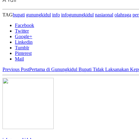
A Yuli
TAG
bupati
gunungkidul
info
infogunungkidul
nasiaonal
olahraga
per
Facebook
Twitter
Google+
Linkedin
Tumblr
Pinterest
Mail
Previous Post
Pertama di Gunungkidul Bupati Tidak Laksanakan K