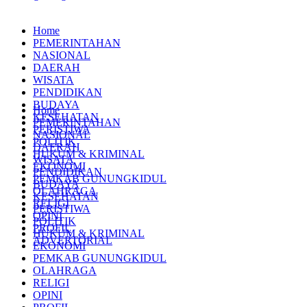
Home
PEMERINTAHAN
NASIONAL
DAERAH
WISATA
PENDIDIKAN
BUDAYA
Home
KESEHATAN
PEMERINTAHAN
PERISTIWA
NASIONAL
POLITIK
DAERAH
HUKUM & KRIMINAL
WISATA
EKONOMI
PENDIDIKAN
PEMKAB GUNUNGKIDUL
BUDAYA
OLAHRAGA
KESEHATAN
RELIGI
PERISTIWA
OPINI
POLITIK
PROFIL
HUKUM & KRIMINAL
ADVERTORIAL
EKONOMI
PEMKAB GUNUNGKIDUL
OLAHRAGA
RELIGI
OPINI