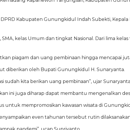
 Kemadang Kapanewon Tanjungsari, Kabupaten Gunungkid
tua DPRD Kabupaten Gunungkidul Indah Subekti, Kepala
MP, SMA, kelas Umum dan tingkat Nasional. Dari lima ke
patkan piagam dan uang pembinaan hingga mencapai jut
ebut diberikan oleh Bupati Gunungkidul H. Sunaryanta.
asi sudah kita berikan uang pembinaan”, ujar Sunaryanta
an ini juga diharap dapat membantu mengenalkan desti
kaligus untuk mempromosikan kawasan wisata di Gunungkidu
enyampaikan even tahunan tersebut rutin dilaksanaka
 dampak pandemi”, ucap Supriyanto.