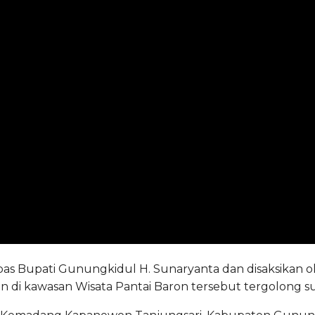
s Bupati Gunungkidul H. Sunaryanta dan disaksikan oleh
 di kawasan Wisata Pantai Baron tersebut tergolong su