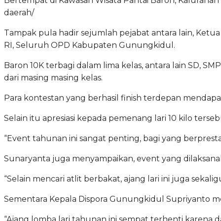
Bertempat di Kawasan Wisata Pantai Baron, Kalurahan
daerah/
Tampak pula hadir sejumlah pejabat antara lain, Ke
RI, Seluruh OPD Kabupaten Gunungkidul.
Baron 10K terbagi dalam lima kelas, antara lain SD, S
dari masing masing kelas.
Para kontestan yang berhasil finish terdepan menda
Selain itu apresiasi kepada pemenang lari 10 kilo ters
“Event tahunan ini sangat penting, bagi yang berprest
Sunaryanta juga menyampaikan, event yang dilaksanak
“Selain mencari atlit berbakat, ajang lari ini juga se
Sementara Kepala Dispora Gunungkidul Supriyanto m
“Ajang lomba lari tahunan ini sempat terhenti karena