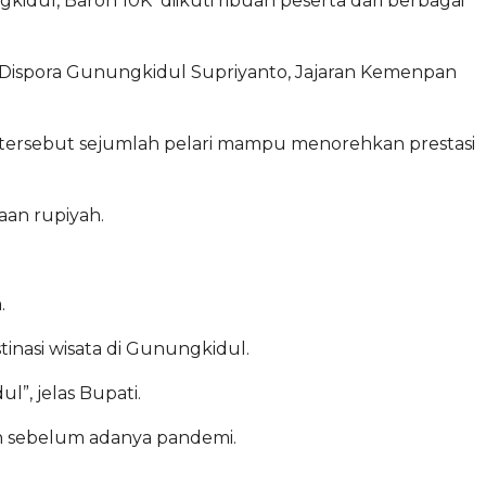
ul, Baron 10K diikuti ribuan peserta dari berbagai
 Dispora Gunungkidul Supriyanto, Jajaran Kemenpan
las tersebut sejumlah pelari mampu menorehkan prestasi
aan rupiyah.
.
nasi wisata di Gunungkidul.
l”, jelas Bupati.
n sebelum adanya pandemi.