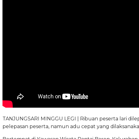
TANJUNGSARI MINGGU LEGI | Ribuan peserta lari dilepa
pelepasan peserta, namun adu cepat yang dilaksanakan