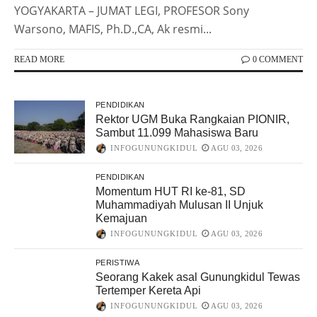
YOGYAKARTA – JUMAT LEGI, PROFESOR Sony
PERISTIWA
Kekeringan Akibat Kemarau Panjang
Warsono, MAFIS, Ph.D.,CA, Ak resmi...
di Gunungkidul Menjadi Perhatian
Banyak Pihak
READ MORE
0 COMMENT
INFOGUNUNGKIDUL
JUL 30, 2026
EKONOMI
PERISTIWA
PENDIDIKAN
KKN IPB Kenalkan Program Tani
Rektor UGM Buka Rangkaian PIONIR,
Hayati di Gunungkidul
Sambut 11.099 Mahasiswa Baru
INFOGUNUNGKIDUL
JUL 29, 2026
INFOGUNUNGKIDUL
AGU 03, 2026
PENDIDIKAN
Momentum HUT RI ke-81, SD
Muhammadiyah Mulusan II Unjuk
Kemajuan
INFOGUNUNGKIDUL
AGU 03, 2026
PERISTIWA
Seorang Kakek asal Gunungkidul Tewas
Tertemper Kereta Api
INFOGUNUNGKIDUL
AGU 03, 2026