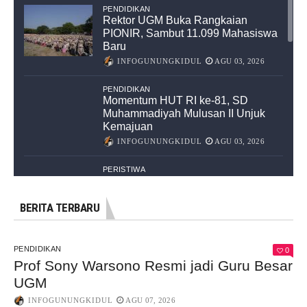
PENDIDIKAN
Rektor UGM Buka Rangkaian
PIONIR, Sambut 11.099 Mahasiswa
Baru
INFOGUNUNGKIDUL
AGU 03, 2026
PENDIDIKAN
Momentum HUT RI ke-81, SD
Muhammadiyah Mulusan II Unjuk
Kemajuan
INFOGUNUNGKIDUL
AGU 03, 2026
PERISTIWA
Seorang Kakek asal Gunungkidul
Tewas Tertemper Kereta Api
BERITA TERBARU
INFOGUNUNGKIDUL
AGU 03, 2026
PENDIDIKAN
PENDIDIKAN
Ratusan Kakak Asuh Maba UPN
0
Prof Sony Warsono Resmi jadi Guru Besar
Veteran Yogya Jalani Pelatihan Bela
Negara di AAU
UGM
INFOGUNUNGKIDUL
AGU 03, 2026
INFOGUNUNGKIDUL
AGU 07, 2026