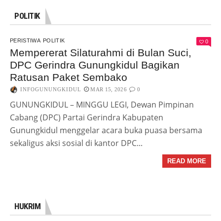
POLITIK
PERISTIWA
POLITIK
0
Mempererat Silaturahmi di Bulan Suci,
DPC Gerindra Gunungkidul Bagikan
Ratusan Paket Sembako
INFOGUNUNGKIDUL
MAR 15, 2026
0
GUNUNGKIDUL – MINGGU LEGI, Dewan Pimpinan
Cabang (DPC) Partai Gerindra Kabupaten
Gunungkidul menggelar acara buka puasa bersama
Salah Satu Calon
Wakil Bupati
Pernyataan Politis
Terkuat Ketua DPD
sekaligus aksi sosial di kantor DPC...
Gunungkidul Gabung
Endah, Memperjelas
Golkar Gunungkidul
Tanggapan Beragam
Gerindra, Ketua DPC:
Jurang Pemisah Wakil
Gunawan, SE Mendapat
Dugaan Retaknya
Pilkada Mendatang
READ MORE
dan Bupati Gunungkidul
Dukungan 14 PK
Pasangan Endah–Joko
Gerindra Punya Bupati
HUKRIM