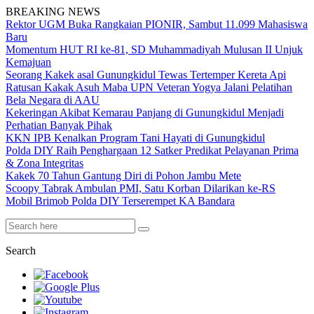
BREAKING NEWS
Rektor UGM Buka Rangkaian PIONIR, Sambut 11.099 Mahasiswa
Baru
Momentum HUT RI ke-81, SD Muhammadiyah Mulusan II Unjuk
Kemajuan
Seorang Kakek asal Gunungkidul Tewas Tertemper Kereta Api
Ratusan Kakak Asuh Maba UPN Veteran Yogya Jalani Pelatihan
Bela Negara di AAU
Kekeringan Akibat Kemarau Panjang di Gunungkidul Menjadi
Perhatian Banyak Pihak
KKN IPB Kenalkan Program Tani Hayati di Gunungkidul
Polda DIY Raih Penghargaan 12 Satker Predikat Pelayanan Prima
& Zona Integritas
Kakek 70 Tahun Gantung Diri di Pohon Jambu Mete
Scoopy Tabrak Ambulan PMI, Satu Korban Dilarikan ke-RS
Mobil Brimob Polda DIY Terserempet KA Bandara
Search