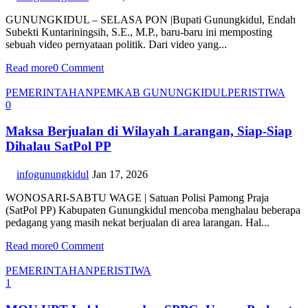
GUNUNGKIDUL – SELASA PON |Bupati Gunungkidul, Endah
Subekti Kuntariningsih, S.E., M.P., baru-baru ini memposting
sebuah video pernyataan politik. Dari video yang...
Read more
0 Comment
PEMERINTAHAN
PEMKAB GUNUNGKIDUL
PERISTIWA
0
Maksa Berjualan di Wilayah Larangan, Siap-Siap
Dihalau SatPol PP
infogunungkidul
Jan 17, 2026
WONOSARI-SABTU WAGE | Satuan Polisi Pamong Praja
(SatPol PP) Kabupaten Gunungkidul mencoba menghalau beberapa
pedagang yang masih nekat berjualan di area larangan. Hal...
Read more
0 Comment
PEMERINTAHAN
PERISTIWA
1