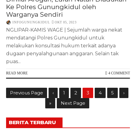
Ke Polres Gunungkidul oleh
Warganya Sendiri
INFOGUNUNGKIDUL
OKT 05, 2023
NGLIPAR-KAMIS WAGE | Sejumlah warga nekat
mendatangi Polres Gunungkidul untuk
melakukan konsultasi hukum terkait adanya
dugaan penyalahgunaan anggaran. Selain tak
puas...
READ MORE
4 COMMENT
Previous Page
‹
1
2
3
4
5
›
»
Next Page
BERITA TERBARU