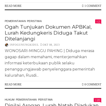
READ MORE
1 COMMENT
PEMERINTAHAN
PERISTIWA
2
Ogah Tunjukan Dokumen APBKal,
Lurah Kedungkeris Diduga Takut
Ditelanjangi
INFOGUNUNGKIDUL
OKT 08, 2023
WONOSARI-MINGGU PAHING | Diduga merasa
gagap dalam memahami, menterjemahkan
informasi keterbukaan publik selaku
penanggungjawab penyelenggara pemerintah
kalurahan, Rusdi...
READ MORE
0 COMMENT
HUKUM
PEMERINTAHAN
PERISTIWA
20
Dinilai Arogan, Lurah Natah Diadukan