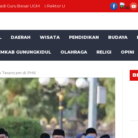
jadi Guru Besar UGM
Rektor UGM Buka Rangkaian PIONIR, Sambut 
L
DAERAH
WISATA
PENDIDIKAN
BUDAYA
EMKAB GUNUNGKIDUL
OLAHRAGA
RELIGI
OPINI
n Terancam di PHK
B