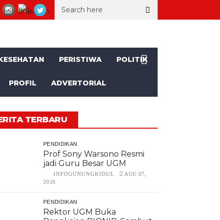
11.099 Mahasiswa Baru
Momentum HUT RI ke-81, SD Muhammadiya
KESEHATAN
PERISTIWA
POLITIK
PROFIL
ADVERTORIAL
ERITA TERBARU
PENDIDIKAN
Prof Sony Warsono Resmi
jadi Guru Besar UGM
INFOGUNUNGKIDUL
AGU 07,
2026
PENDIDIKAN
Rektor UGM Buka