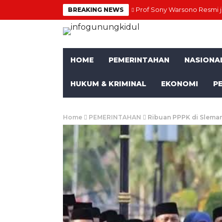
Prof Sony Warsono Resmi 
BREAKING NEWS
HOME
PEMERINTAHAN
NASIONA
HUKUM & KRIMINAL
EKONOMI
P
Home
PEMERINTAHAN
Ribuan PPPK di Slema