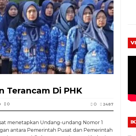
V
n Terancam Di PHK
0
m
0
2487
I
at menetapkan Undang-undang Nomor 1
an antara Pemerintah Pusat dan Pemerintah