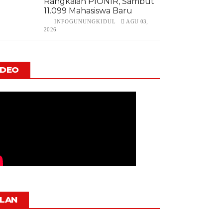
Rangkaian PIONIR, Sambut
11.099 Mahasiswa Baru
INFOGUNUNGKIDUL
AGU 03,
2026
IDEO
KLAN