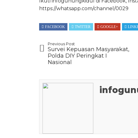
Ikuti infogunungkidul di Facebook, Ins
https://whatsapp.com/channel/0029
FACEBOOK
TWITTER
GOOGLE+
LINK
Previous Post
Survei Kepuasan Masyarakat,
Polda DIY Peringkat I
Nasional
infogun