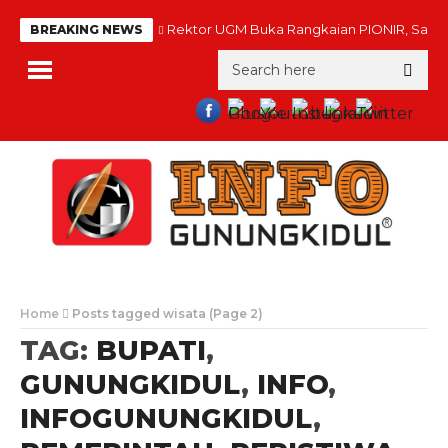
Rektor UGM Buka Rangkaian PIONIR, Sambu
BREAKING NEWS
Home
Posts tagged wisata
(Page 2)
TAG:
BUPATI
,
GUNUNGKIDUL
,
INFO
,
INFOGUNUNGKIDUL
,