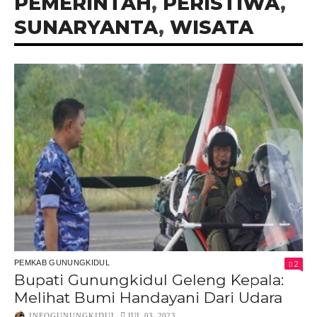
PEMERINTAH
,
PERISTIWA
,
SUNARYANTA
,
WISATA
PEMKAB GUNUNGKIDUL
2
Bupati Gunungkidul Geleng Kepala:
Melihat Bumi Handayani Dari Udara
INFOGUNUNGKIDUL
JUL 03, 2023