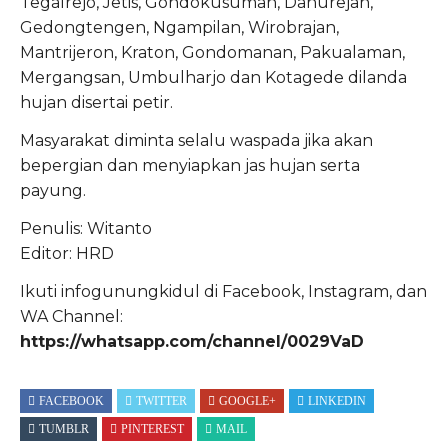
Tegalrejo, Jetis, Gondokusuman, Danurejan,
Gedongtengen, Ngampilan, Wirobrajan,
Mantrijeron, Kraton, Gondomanan, Pakualaman,
Mergangsan, Umbulharjo dan Kotagede dilanda
hujan disertai petir.
Masyarakat diminta selalu waspada jika akan
bepergian dan menyiapkan jas hujan serta
payung.
Penulis: Witanto
Editor: HRD
Ikuti infogunungkidul di Facebook, Instagram, dan
WA Channel:
https://whatsapp.com/channel/0029VaD
FACEBOOK
TWITTER
GOOGLE+
LINKEDIN
TUMBLR
PINTEREST
MAIL