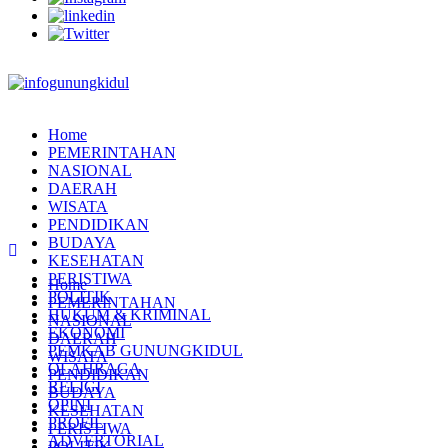
Home
PEMERINTAHAN
NASIONAL
DAERAH
WISATA
PENDIDIKAN
BUDAYA
KESEHATAN
PERISTIWA
Home
POLITIK
PEMERINTAHAN
HUKUM & KRIMINAL
NASIONAL
EKONOMI
DAERAH
PEMKAB GUNUNGKIDUL
WISATA
OLAHRAGA
PENDIDIKAN
RELIGI
BUDAYA
OPINI
KESEHATAN
PROFIL
PERISTIWA
ADVERTORIAL
POLITIK