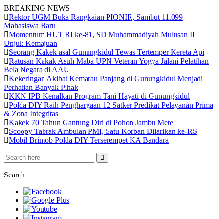
BREAKING NEWS
Rektor UGM Buka Rangkaian PIONIR, Sambut 11.099
Mahasiswa Baru
Momentum HUT RI ke-81, SD Muhammadiyah Mulusan II
Unjuk Kemajuan
Seorang Kakek asal Gunungkidul Tewas Tertemper Kereta Api
Ratusan Kakak Asuh Maba UPN Veteran Yogya Jalani Pelatihan
Bela Negara di AAU
Kekeringan Akibat Kemarau Panjang di Gunungkidul Menjadi
Perhatian Banyak Pihak
KKN IPB Kenalkan Program Tani Hayati di Gunungkidul
Polda DIY Raih Penghargaan 12 Satker Predikat Pelayanan Prima
& Zona Integritas
Kakek 70 Tahun Gantung Diri di Pohon Jambu Mete
Scoopy Tabrak Ambulan PMI, Satu Korban Dilarikan ke-RS
Mobil Brimob Polda DIY Terserempet KA Bandara
Search