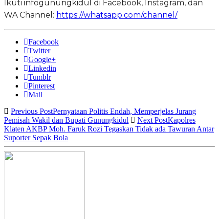
Ikuti infogunungkidul di Facebook, Instagram, dan
WA Channel:
https://whatsapp.com/channel/
Facebook
Twitter
Google+
Linkedin
Tumblr
Pinterest
Mail
Previous Post
Pernyataan Politis Endah, Memperjelas Jurang
Pemisah Wakil dan Bupati Gunungkidul
Next Post
Kapolres
Klaten AKBP Moh. Faruk Rozi Tegaskan Tidak ada Tawuran Antar
Suporter Sepak Bola