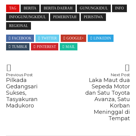
TAG
BERITA
BERITA DAERAH
GUNUNGKIDUL
INFO
INFOGUNUNGKIDUL
PEMERINTAH
PERISTIWA
REGIONAL
FACEBOOK
TWITTER
GOOGLE+
LINKEDIN
TUMBLR
PINTEREST
MAIL
Previous Post
Next Post
Pilkada
Laka Maut dua
Gedangsari
Sepeda Motor
Sukses,
dan Satu Toyota
Tasyakuran
Avanza, Satu
Madukoro
Korban
Meninggal di
Tempat