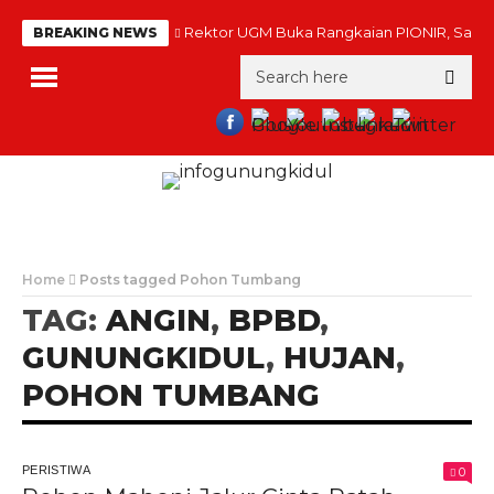
Rektor UGM Buka Rangkaian PIONIR, Sambu
BREAKING NEWS
Home
Posts tagged Pohon Tumbang
TAG:
ANGIN
,
BPBD
,
GUNUNGKIDUL
,
HUJAN
,
POHON TUMBANG
PERISTIWA
0