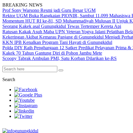
BREAKING NEWS
Prof Sony Warsono Resmi jadi Guru Besar UGM
Rektor UGM Buka Rangkaian PIONIR, Sambut 11.099 Mahasiswa 
Momentum HUT RI ke-81, SD Muhammadiyah Mulusan II Unjuk K
Seorang Kakek asal Gunungkidul Tewas Tertemper Kereta Api
Ratusan Kakak Asuh Maba UPN Veteran Yogya Jalani Pelatihan Be
Kekeringan Akibat Kemarau Panjang di Gunungkidul Menjadi Perha
KKN IPB Kenalkan Program Tani Hayati di Gunungkidul
Polda DIY Raih Penghargaan 12 Satker Predikat Pelayanan Prima & Z
Kakek 70 Tahun Gantung Diri di Pohon Jambu Mete
Scoopy Tabrak Ambulan PMI, Satu Korban Dilarikan ke-RS
Search