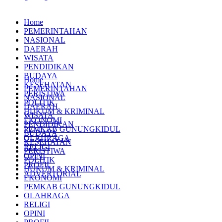
Home
PEMERINTAHAN
NASIONAL
DAERAH
WISATA
PENDIDIKAN
BUDAYA
Home
KESEHATAN
PEMERINTAHAN
PERISTIWA
NASIONAL
POLITIK
DAERAH
HUKUM & KRIMINAL
WISATA
EKONOMI
PENDIDIKAN
PEMKAB GUNUNGKIDUL
BUDAYA
OLAHRAGA
KESEHATAN
RELIGI
PERISTIWA
OPINI
POLITIK
PROFIL
HUKUM & KRIMINAL
ADVERTORIAL
EKONOMI
PEMKAB GUNUNGKIDUL
OLAHRAGA
RELIGI
OPINI