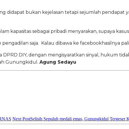
ang didapat bukan kejelasan tetapi sejumlah pendapat 
m kapasitas sebagai pribadi menyarakan, supaya kasus Go
 pengadilan saja. Kalau dibawa ke facebookhasilnya pal
a DPRD DIY, dengan mengisyaratkan sinyal, hukum tidak 
slah Gunungkidul.
Agung Sedayu
SARNAS
Next Post
Selisih Sepuluh medali emas, Gunungkidul Tergeser 