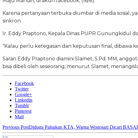
Maju Mandiri, di akun facebook, (16/8).
Karena pertanyaan terbuka diumbar di media sosial, y
sinkron.
Ir. Eddy Praptono, Kepala Dinas PUPR Gunungkidul dala
“Kalau perlu ketegasan dan keputusan final, dibawa ke
Saran Eddy Praptono diamini Slamet, S.Pd. MM, anggot
bisa dibeli oleh seseorang, menurut Slamet, menangi
Facebook
Twitter
Google+
Linkedin
Tumblr
Pinterest
Mail
Previous Post
Diduga Palsukan KTA, Warga Wonosari Dicari BA