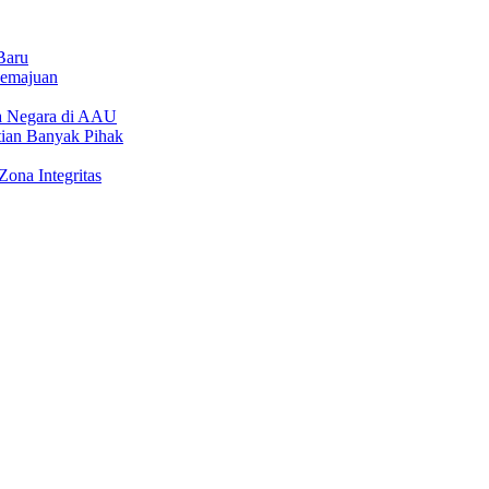
Baru
emajuan
la Negara di AAU
tian Banyak Pihak
ona Integritas