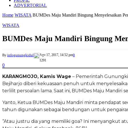
PROFIL
ADVERTORIAL
Home
WISATA
BUMDes Maju Mandiri Bingung Menyelesaikan Pers
WISATA
BUMDes Maju Mandiri Bingung Meny
infogunungkidul
Agu 17, 2017, 14:52 pm
0
By
1291
0
KARANGMOJO, Kamis Wage
– Pemerintah Gunungkid
Bejiharjo diberi kekuasaan penuh untuk menyelesaika
terlilit persoalan lama. Saat ini, BUMDes Maju Mandiri
Yanto, Ketua BUMDes Maju Mandiri minta pendapat seca
tahun digunakan sebagai bendungan untuk pengairan, 
“Atau justru dia yang memiliki goa? Ini menyangkut a