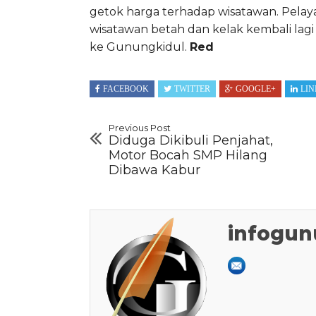
getok harga terhadap wisatawan. Pela
wisatawan betah dan kelak kembali la
ke Gunungkidul.
Red
FACEBOOK
TWITTER
GOOGLE+
LIN
Previous Post
Diduga Dikibuli Penjahat,
Motor Bocah SMP Hilang
Dibawa Kabur
infogun