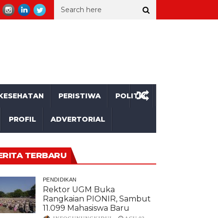
ang Kakek asal Gunungkidul Tewas Tertemper Kereta Api
Ratusan
KESEHATAN
PERISTIWA
POLITIK
PROFIL
ADVERTORIAL
ERITA TERBARU
PENDIDIKAN
Rektor UGM Buka
Rangkaian PIONIR, Sambut
11.099 Mahasiswa Baru