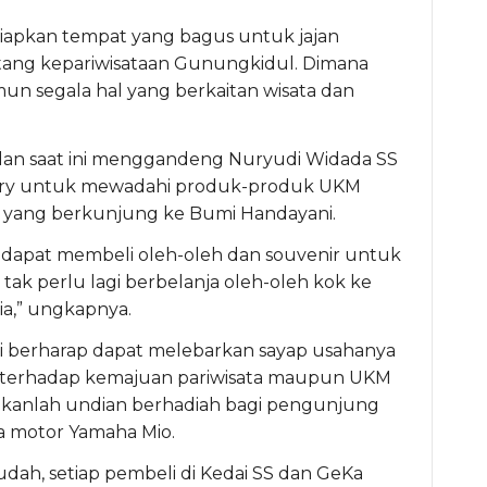
yiapkan tempat yang bagus untuk jajan
entang kepariwisataan Gunungkidul. Dimana
mun segala hal yang berkaitan wisata dan
h dan saat ini menggandeng Nuryudi Widada SS
lery untuk mewadahi produk-produk UKM
yang berkunjung ke Bumi Handayani.
 dapat membeli oleh-oleh dan souvenir untuk
tak perlu lagi berbelanja oleh-oleh kok ke
ia,” ungkapnya.
i berharap dapat melebarkan sayap usahanya
l terhadap kemajuan pariwisata maupun UKM
rakanlah undian berhadiah bagi pengunjung
a motor Yamaha Mio.
h, setiap pembeli di Kedai SS dan GeKa