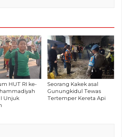
m HUT RI ke-
Seorang Kakek asal
Muhammadiyah
Gunungkidul Tewas
I Unjuk
Tertemper Kereta Api
n