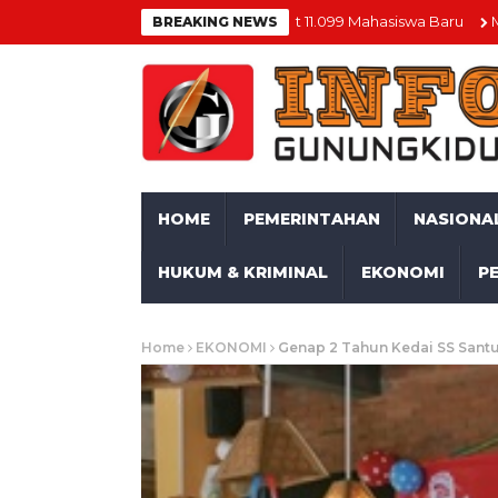
ka Rangkaian PIONIR, Sambut 11.099 Mahasiswa Baru
Momentum H
BREAKING NEWS
HOME
PEMERINTAHAN
NASIONA
HUKUM & KRIMINAL
EKONOMI
P
Home
EKONOMI
Genap 2 Tahun Kedai SS Santu