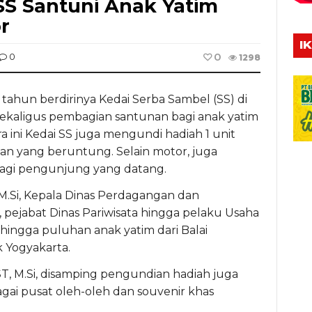
SS Santuni Anak Yatim
r
I
0
0
1298
tahun berdirinya Kedai Serba Sambel (SS) di
sekaligus pembagian santunan bagi anak yatim
cara ini Kedai SS juga mengundi hadiah 1 unit
n yang beruntung. Selain motor, juga
bagi pengunjung yang datang.
 M.Si, Kepala Dinas Perdagangan dan
pejabat Dinas Pariwisata hingga pelaku Usaha
ingga puluhan anak yatim dari Balai
k Yogyakarta.
T, M.Si, disamping pengundian hadiah juga
gai pusat oleh-oleh dan souvenir khas