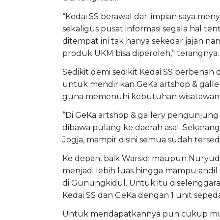
“Kedai SS berawal dari impian saya men
sekaligus pusat informasi segala hal t
ditempat ini tak hanya sekedar jajan na
produk UKM bisa diperoleh,” terangnya.
Sedikit demi sedikit Kedai SS berbena
untuk mendirikan GeKa artshop & gal
guna memenuhi kebutuhan wisatawan 
“Di GeKa artshop & gallery pengunjung
dibawa pulang ke daerah asal. Sekarang 
Jogja, mampir disini semua sudah tersed
Ke depan, baik Warsidi maupun Nuryud
menjadi lebih luas hingga mampu andi
di Gunungkidul. Untuk itu diselengga
Kedai SS dan GeKa dengan 1 unit seped
Untuk mendapatkannya pun cukup muda