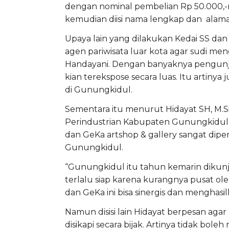
dengan nominal pembelian Rp 50.000,
kemudian diisi nama lengkap dan alamat
Upaya lain yang dilakukan Kedai SS da
agen pariwisata luar kota agar sudi m
Handayani. Dengan banyaknya pengunj
kian terekspose secara luas. Itu arti
di Gunungkidul.
Sementara itu menurut Hidayat SH, M.S
Perindustrian Kabupaten Gunungkidul, 
dan GeKa artshop & gallery sangat di
Gunungkidul.
“Gunungkidul itu tahun kemarin dikunju
terlalu siap karena kurangnya pusat o
dan GeKa ini bisa sinergis dan menghasil
Namun disisi lain Hidayat berpesan ag
disikapi secara bijak. Artinya tidak 