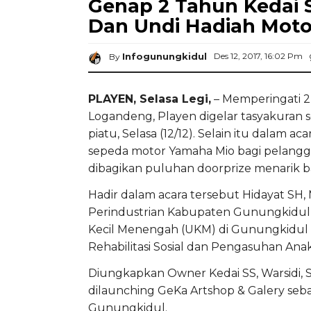
Genap 2 Tahun Kedai 
Dan Undi Hadiah Moto
Infogunungkidul
Des 12, 2017, 16:02 Pm
By
PLAYEN, Selasa Legi,
– Memperingati 2 
Logandeng, Playen digelar tasyakuran 
piatu, Selasa (12/12). Selain itu dalam a
sepeda motor Yamaha Mio bagi pelangga
dibagikan puluhan doorprize menarik 
Hadir dalam acara tersebut Hidayat SH,
Perindustrian Kabupaten Gunungkidul, 
Kecil Menengah (UKM) di Gunungkidul h
Rehabilitasi Sosial dan Pengasuhan Ana
Diungkapkan Owner Kedai SS, Warsidi, S
dilaunching GeKa Artshop & Galery seba
Gunungkidul.