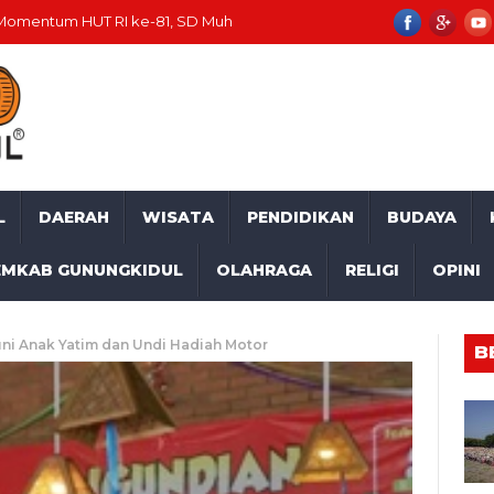
UT RI ke-81, SD Muhammadiyah Mulusan II Unjuk Kemajuan
Seor
L
DAERAH
WISATA
PENDIDIKAN
BUDAYA
EMKAB GUNUNGKIDUL
OLAHRAGA
RELIGI
OPINI
ni Anak Yatim dan Undi Hadiah Motor
B