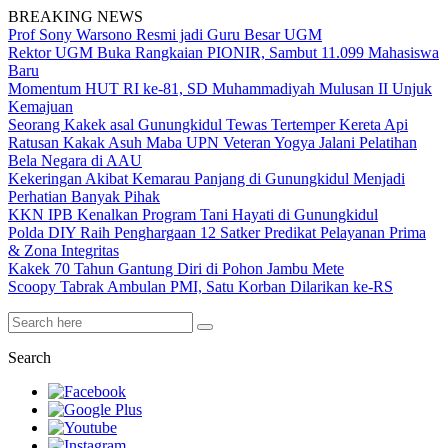
BREAKING NEWS
Prof Sony Warsono Resmi jadi Guru Besar UGM
Rektor UGM Buka Rangkaian PIONIR, Sambut 11.099 Mahasiswa
Baru
Momentum HUT RI ke-81, SD Muhammadiyah Mulusan II Unjuk
Kemajuan
Seorang Kakek asal Gunungkidul Tewas Tertemper Kereta Api
Ratusan Kakak Asuh Maba UPN Veteran Yogya Jalani Pelatihan
Bela Negara di AAU
Kekeringan Akibat Kemarau Panjang di Gunungkidul Menjadi
Perhatian Banyak Pihak
KKN IPB Kenalkan Program Tani Hayati di Gunungkidul
Polda DIY Raih Penghargaan 12 Satker Predikat Pelayanan Prima
& Zona Integritas
Kakek 70 Tahun Gantung Diri di Pohon Jambu Mete
Scoopy Tabrak Ambulan PMI, Satu Korban Dilarikan ke-RS
Search