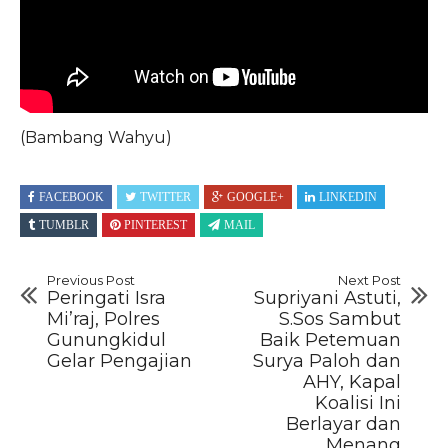
(Bambang Wahyu)
FACEBOOK
TWITTER
GOOGLE+
LINKEDIN
TUMBLR
PINTEREST
MAIL
Previous Post
Next Post
Peringati Isra
Supriyani Astuti,
Mi’raj, Polres
S.Sos Sambut
Gunungkidul
Baik Petemuan
Gelar Pengajian
Surya Paloh dan
AHY, Kapal
Koalisi Ini
Berlayar dan
Menang