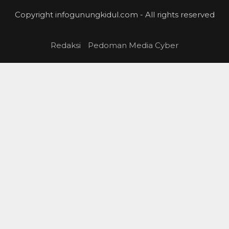
Copyright infogunungkidul.com - All rights reserved
Developped by
Jogja Project Solution
Redaksi
Pedoman Media Cyber