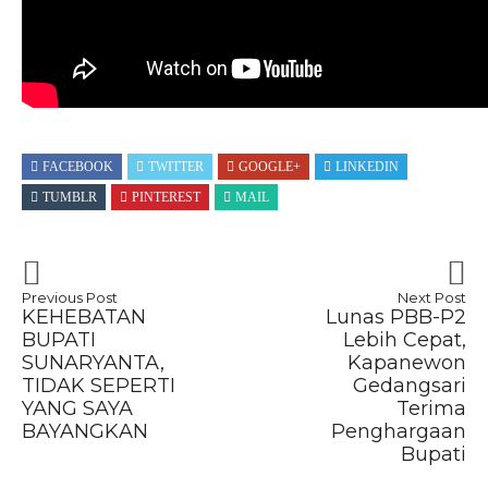
FACEBOOK
TWITTER
GOOGLE+
LINKEDIN
TUMBLR
PINTEREST
MAIL
Previous Post
Next Post
KEHEBATAN
Lunas PBB-P2
BUPATI
Lebih Cepat,
SUNARYANTA,
Kapanewon
TIDAK SEPERTI
Gedangsari
YANG SAYA
Terima
BAYANGKAN
Penghargaan
Bupati