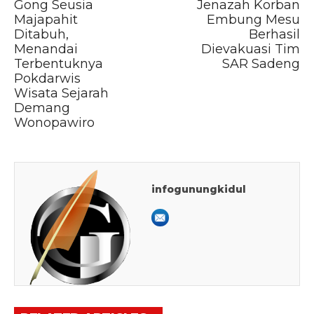
Gong Seusia
Jenazah Korban
Majapahit
Embung Mesu
Ditabuh,
Berhasil
Menandai
Dievakuasi Tim
Terbentuknya
SAR Sadeng
Pokdarwis
Wisata Sejarah
Demang
Wonopawiro
infogunungkidul