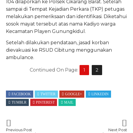
104 dilaporkan ke Polsek Cikarang Barat. Setelah
sampai di Tempat Kejadian Perkara (TKP) petugas
melakukan pemeriksaan dan identifikasi. Diketahui
sosok mayat tersebut atas nama Kadiyo warga
Kecamatan Playen Gunungkidul.
Setelah dilakukan pendataan, jasad korban
dievakuasi ke RSUD Cibitung menggunakan
ambulance.
Continued On Page:
1
2
FACEBOOK
TWITTER
GOOGLE+
LINKEDIN
TUMBLR
PINTEREST
MAIL
Previous Post
Next Post