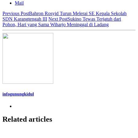
Mail
Previous Post
Bahron Rosyid Turun Melerai SE Kepala Sekolah
SDN Karangtengah III
Next Post
Sukino Tewas Terjatuh dari
Pohon, Hari yang Sama Wiharjo Meninggal di Ladang
infogunungkidul
Related articles