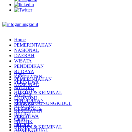
Home
PEMERINTAHAN
NASIONAL
DAERAH
WISATA
PENDIDIKAN
BUDAYA
Home
KESEHATAN
PEMERINTAHAN
PERISTIWA
NASIONAL
POLITIK
DAERAH
HUKUM & KRIMINAL
WISATA
EKONOMI
PENDIDIKAN
PEMKAB GUNUNGKIDUL
BUDAYA
OLAHRAGA
KESEHATAN
RELIGI
PERISTIWA
OPINI
POLITIK
PROFIL
HUKUM & KRIMINAL
ADVERTORIAL