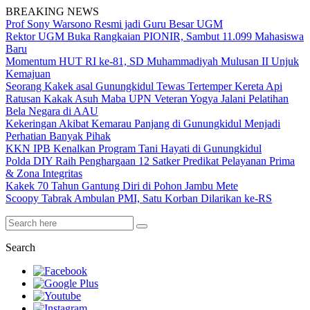
BREAKING NEWS
Prof Sony Warsono Resmi jadi Guru Besar UGM
Rektor UGM Buka Rangkaian PIONIR, Sambut 11.099 Mahasiswa
Baru
Momentum HUT RI ke-81, SD Muhammadiyah Mulusan II Unjuk
Kemajuan
Seorang Kakek asal Gunungkidul Tewas Tertemper Kereta Api
Ratusan Kakak Asuh Maba UPN Veteran Yogya Jalani Pelatihan
Bela Negara di AAU
Kekeringan Akibat Kemarau Panjang di Gunungkidul Menjadi
Perhatian Banyak Pihak
KKN IPB Kenalkan Program Tani Hayati di Gunungkidul
Polda DIY Raih Penghargaan 12 Satker Predikat Pelayanan Prima
& Zona Integritas
Kakek 70 Tahun Gantung Diri di Pohon Jambu Mete
Scoopy Tabrak Ambulan PMI, Satu Korban Dilarikan ke-RS
Search