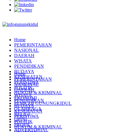
Home
PEMERINTAHAN
NASIONAL
DAERAH
WISATA
PENDIDIKAN
BUDAYA
Home
KESEHATAN
PEMERINTAHAN
PERISTIWA
NASIONAL
POLITIK
DAERAH
HUKUM & KRIMINAL
WISATA
EKONOMI
PENDIDIKAN
PEMKAB GUNUNGKIDUL
BUDAYA
OLAHRAGA
KESEHATAN
RELIGI
PERISTIWA
OPINI
POLITIK
PROFIL
HUKUM & KRIMINAL
ADVERTORIAL