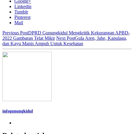
Google+
Linkedin
Tumblr
Pinterest
Mail
Previous Post
DPRD Gunungkidul Mengkritik Kekurangan APBD-
2022 Gambaran Telat Mikir
Next Post
Gula Aren, Jahe, Kapulaga,
dan Kayu Manis Ampuh Untuk Kesehatan
infogunungkidul