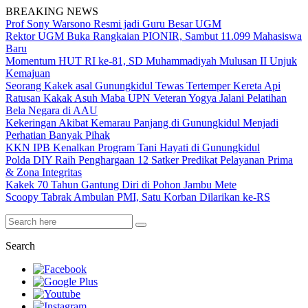
BREAKING NEWS
Prof Sony Warsono Resmi jadi Guru Besar UGM
Rektor UGM Buka Rangkaian PIONIR, Sambut 11.099 Mahasiswa
Baru
Momentum HUT RI ke-81, SD Muhammadiyah Mulusan II Unjuk
Kemajuan
Seorang Kakek asal Gunungkidul Tewas Tertemper Kereta Api
Ratusan Kakak Asuh Maba UPN Veteran Yogya Jalani Pelatihan
Bela Negara di AAU
Kekeringan Akibat Kemarau Panjang di Gunungkidul Menjadi
Perhatian Banyak Pihak
KKN IPB Kenalkan Program Tani Hayati di Gunungkidul
Polda DIY Raih Penghargaan 12 Satker Predikat Pelayanan Prima
& Zona Integritas
Kakek 70 Tahun Gantung Diri di Pohon Jambu Mete
Scoopy Tabrak Ambulan PMI, Satu Korban Dilarikan ke-RS
Search