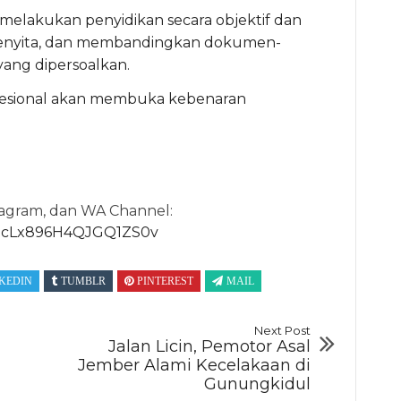
melakukan penyidikan secara objektif dan
menyita, dan membandingkan dokumen-
ang dipersoalkan.
ofesional akan membuka kebenaran
tagram, dan WA Channel:
aDcLx896H4QJGQ1ZS0v
KEDIN
TUMBLR
PINTEREST
MAIL
Next Post
Jalan Licin, Pemotor Asal
Jember Alami Kecelakaan di
Gunungkidul