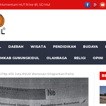
 HUT RI ke-81, SD Muhammadiyah Mulusan II Unjuk Kemajuan
Se
L
DAERAH
WISATA
PENDIDIKAN
BUDAYA
EMKAB GUNUNGKIDUL
OLAHRAGA
RELIGI
OPINI
tif Rp 470 Juta RSUD Wonosari Dilaporkan Polisi
B