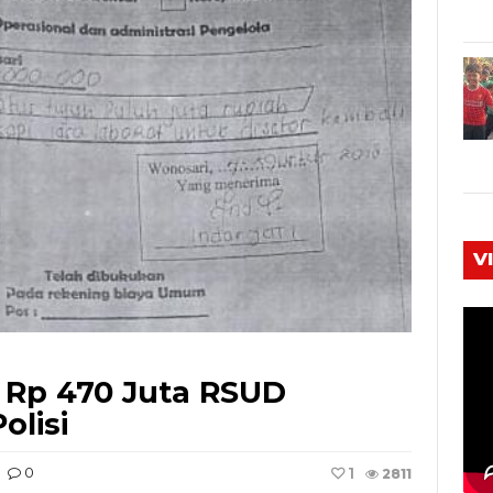
V
f Rp 470 Juta RSUD
olisi
1
0
2811