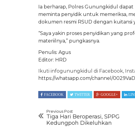
Ia berharap, Polres Gunungkidul dapat 
meminta penyidik untuk memeriksa, 
dokumen resmi RSUD dengan kuitansi y
“Saya yakin proses penyidikan yang pr
materiilnya,” pungkasnya.
Penulis: Agus
Editor: HRD
Ikuti infogunungkidul di Facebook, Ins
https://whatsapp.com/channel/0029V
FACEBOOK
TWITTER
GOOGLE+
LIN
Previous Post
Tiga Hari Beroperasi, SPPG
Kedungpoh Dikeluhkan