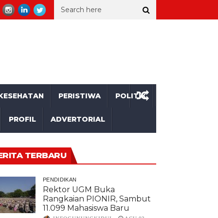
orang Kakek asal Gunungkidul Tewas Tertemper Kereta Api
Ratus
KESEHATAN
PERISTIWA
POLITIK
PROFIL
ADVERTORIAL
ERITA TERBARU
PENDIDIKAN
Rektor UGM Buka
Rangkaian PIONIR, Sambut
11.099 Mahasiswa Baru