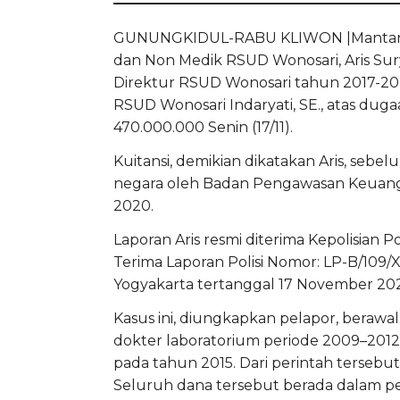
GUNUNGKIDUL-RABU KLIWON |Mantan K
dan Non Medik RSUD Wonosari, Aris Surya
Direktur RSUD Wonosari tahun 2017-20
RSUD Wonosari Indaryati, SE., atas dugaa
470.000.000 Senin (17/11).
Kuitansi, demikian dikatakan Aris, sebe
negara oleh Badan Pengawasan Keuan
2020.
Laporan Aris resmi diterima Kepolisian
Terima Laporan Polisi Nomor: LP-B/109/
Yogyakarta tertanggal 17 November 202
Kasus ini, diungkapkan pelapor, berawa
dokter laboratorium periode 2009–2012,
pada tahun 2015. Dari perintah tersebu
Seluruh dana tersebut berada dalam p