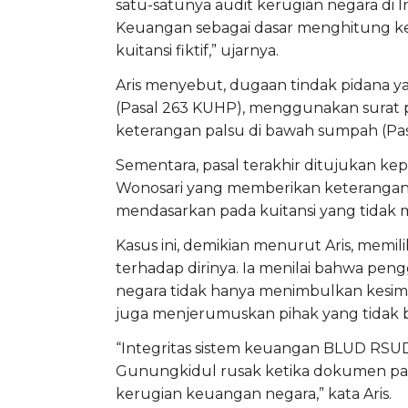
satu-satunya audit kerugian negara di
Keuangan sebagai dasar menghitung ke
kuitansi fiktif,” ujarnya.
Aris menyebut, dugaan tindak pidana 
(Pasal 263 KUHP), menggunakan surat pal
keterangan palsu di bawah sumpah (Pa
Sementara, pasal terakhir ditujukan k
Wonosari yang memberikan keterangan 
mendasarkan pada kuitansi yang tidak 
Kasus ini, demikian menurut Aris, memi
terhadap dirinya. Ia menilai bahwa pe
negara tidak hanya menimbulkan kesimp
juga menjerumuskan pihak yang tidak b
“Integritas sistem keuangan BLUD RS
Gunungkidul rusak ketika dokumen pal
kerugian keuangan negara,” kata Aris.