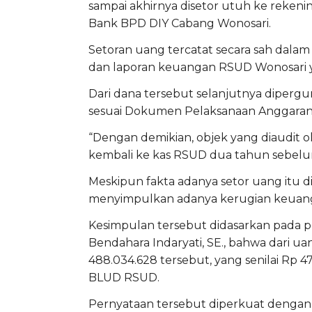
sampai akhirnya disetor utuh ke rekeni
Bank BPD DIY Cabang Wonosari.
Setoran uang tercatat secara sah dalam
dan laporan keuangan RSUD Wonosari y
Dari dana tersebut selanjutnya diper
sesuai Dokumen Pelaksanaan Anggaran 
“Dengan demikian, objek yang diaudit 
kembali ke kas RSUD dua tahun sebelum 
Meskipun fakta adanya setor uang itu di
menyimpulkan adanya kerugian keuang
Kesimpulan tersebut didasarkan pada pe
Bendahara Indaryati, SE., bahwa dari u
488.034.628 tersebut, yang senilai Rp 
BLUD RSUD.
Pernyataan tersebut diperkuat dengan s