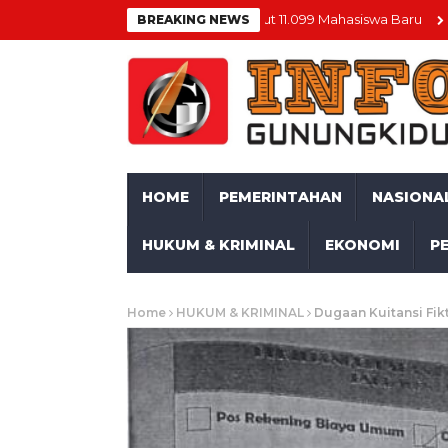
Buka Rangkaian PIONIR, Sambut 11.099 Mahasiswa Baru
Momentum
BREAKING NEWS
HOME
PEMERINTAHAN
NASIONA
HUKUM & KRIMINAL
EKONOMI
P
Home
HUKUM & KRIMINAL
Dugaan Kuitansi Fik