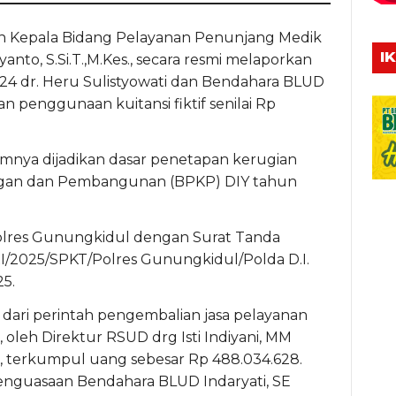
epala Bidang Pelayanan Penunjang Medik
I
nto, S.Si.T.,M.Kes., secara resmi melaporkan
24 dr. Heru Sulistyowati dan Bendahara BLUD
n penggunaan kuitansi fiktif senilai Rp
lumnya dijadikan dasar penetapan kerugian
gan dan Pembangunan (BPKP) DIY tahun
 Polres Gunungkidul dengan Surat Tanda
XI/2025/SPKT/Polres Gunungkidul/Polda D.I.
5.
l dari perintah pengembalian jasa pelayanan
 oleh Direktur RSUD drg Isti Indiyani, MM
t, terkumpul uang sebesar Rp 488.034.628.
enguasaan Bendahara BLUD Indaryati, SE