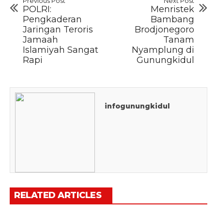
Previous Post
Next Post
POLRI:
Menristek
Pengkaderan
Bambang
Jaringan Teroris
Brodjonegoro
Jamaah
Tanam
Islamiyah Sangat
Nyamplung di
Rapi
Gunungkidul
infogunungkidul
RELATED ARTICLES