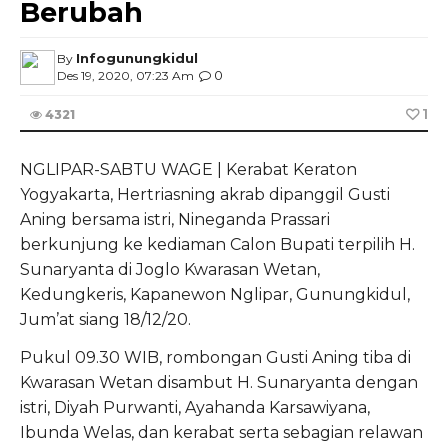
Berubah
Infogunungkidul
By
0
Des 19, 2020, 07:23 Am
1
4321
NGLIPAR-SABTU WAGE | Kerabat Keraton
Yogyakarta, Hertriasning akrab dipanggil Gusti
Aning bersama istri, Nineganda Prassari
berkunjung ke kediaman Calon Bupati terpilih H.
Sunaryanta di Joglo Kwarasan Wetan,
Kedungkeris, Kapanewon Nglipar, Gunungkidul,
Jum’at siang 18/12/20.
Pukul 09.30 WIB, rombongan Gusti Aning tiba di
Kwarasan Wetan disambut H. Sunaryanta dengan
istri, Diyah Purwanti, Ayahanda Karsawiyana,
Ibunda Welas, dan kerabat serta sebagian relawan