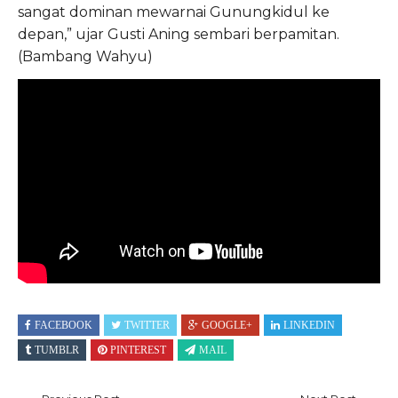
sangat dominan mewarnai Gunungkidul ke
depan,” ujar Gusti Aning sembari berpamitan.
(Bambang Wahyu)
FACEBOOK
TWITTER
GOOGLE+
LINKEDIN
TUMBLR
PINTEREST
MAIL