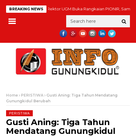
Rektor UGM Buka Rangkaian PIONIR, Sambut 11.
BREAKING NEWS
Home
PERISTIWA
Gusti Aning: Tiga Tahun Mendatang
Gunungkidul Berubah
PERISTIWA
Gusti Aning: Tiga Tahun
Mendatang Gunungkidul