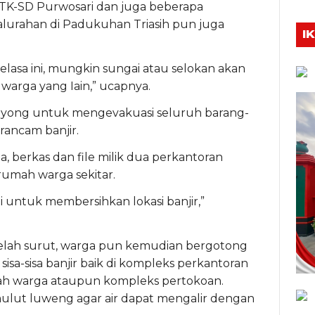
 TK-SD Purwosari dan juga beberapa
alurahan di Padukuhan Triasih pun juga
I
elasa ini, mungkin sungai atau selokan akan
rga yang Iain,” ucapnya.
yong untuk mengevakuasi seluruh barang-
rancam banjir.
 berkas dan file milik dua perkantoran
rumah warga sekitar.
kti untuk membersihkan lokasi banjir,”
i telah surut, warga pun kemudian bergotong
a-sisa banjir baik di kompleks perkantoran
mah warga ataupun kompleks pertokoan.
lut luweng agar air dapat mengalir dengan