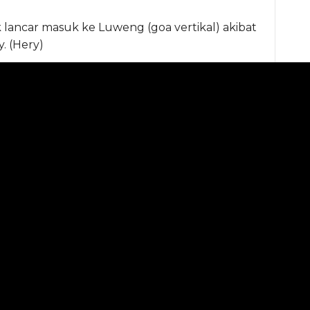
k lancar masuk ke Luweng (goa vertikal) akibat
 (Hery)