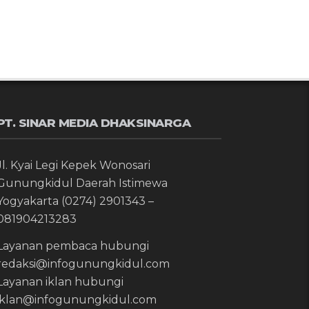
PT. SINAR MEDIA DHAKSINARGA
Jl. Kyai Legi Kepek Wonosari
Gunungkidul Daerah Istimewa
Yogyakarta (0274) 2901343 –
081904213283
Layanan pembaca hubungi
redaksi@infogunungkidul.com
Layanan iklan hubungi
iklan@infogunungkidul.com