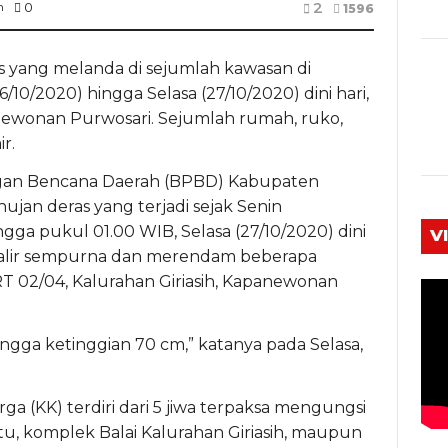
2
m
0
1596
yang melanda di sejumlah kawasan di
10/2020) hingga Selasa (27/10/2020) dini hari,
newonan Purwosari. Sejumlah rumah, ruko,
r.
gan Bencana Daerah (BPBD) Kabupaten
jan deras yang terjadi sejak Senin
ngga pukul 01.00 WIB, Selasa (27/10/2020) dini
V
ngalir sempurna dan merendam beberapa
 02/04, Kalurahan Giriasih, Kapanewonan
ingga ketinggian 70 cm,” katanya pada Selasa,
rga (KK) terdiri dari 5 jiwa terpaksa mengungsi
tu, komplek Balai Kalurahan Giriasih, maupun