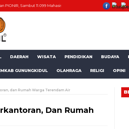
n PIONIR, Sambut 11.099 Mahasiswa Baru
Momentum HUT RI ke-81
L
DAERAH
WISATA
PENDIDIKAN
BUDAYA
EMKAB GUNUNGKIDUL
OLAHRAGA
RELIGI
OPINI
toran, dan Rumah Warga Terendam Air
B
Perkantoran, Dan Rumah