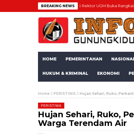
Rektor UGM Buka Rangkaia
BREAKING NEWS
HOME
PEMERINTAHAN
NASIONA
HUKUM & KRIMINAL
EKONOMI
P
Home
PERISTIWA
Hujan Sehari, Ruko, Perkan
PERISTIWA
Hujan Sehari, Ruko, 
Warga Terendam Air