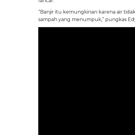
lancar.
“Banjir itu kemungkinan karena air tida
sampah yang menumpuk,” pungkas Edy.