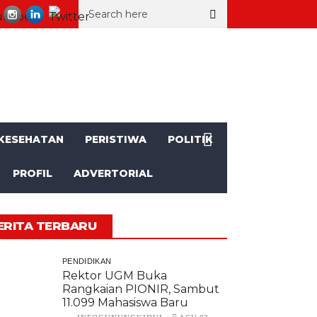
, SD Muhammadiyah Mulusan II Unjuk Kemajuan
Seorang Kakek a
KESEHATAN
PERISTIWA
POLITIK
PROFIL
ADVERTORIAL
ERITA TERBARU
PENDIDIKAN
Rektor UGM Buka
Rangkaian PIONIR, Sambut
11.099 Mahasiswa Baru