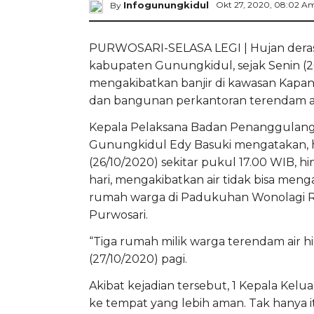
Infogunungkidul
Okt 27, 2020, 08:02 A
By
PURWOSARI-SELASA LEGI | Hujan deras 
kabupaten Gunungkidul, sejak Senin (26/
mengakibatkan banjir di kawasan Kapa
dan bangunan perkantoran terendam ai
Kepala Pelaksana Badan Penanggulan
Gunungkidul Edy Basuki mengatakan, hu
(26/10/2020) sekitar pukul 17.00 WIB, hi
hari, mengakibatkan air tidak bisa me
rumah warga di Padukuhan Wonolagi RT
Purwosari.
“Tiga rumah milik warga terendam air h
(27/10/2020) pagi.
Akibat kejadian tersebut, 1 Kepala Kelua
ke tempat yang lebih aman. Tak hanya i