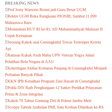
BREAKING NEWS
Prof Sony Warsono Resmi jadi Guru Besar UGM
Rektor UGM Buka Rangkaian PIONIR, Sambut 11.099
Mahasiswa Baru
Momentum HUT RI ke-81, SD Muhammadiyah Mulusan II
Unjuk Kemajuan
Seorang Kakek asal Gunungkidul Tewas Tertemper Kereta
Api
Ratusan Kakak Asuh Maba UPN Veteran Yogya Jalani
Pelatihan Bela Negara di AAU
Kekeringan Akibat Kemarau Panjang di Gunungkidul Menjadi
Perhatian Banyak Pihak
KKN IPB Kenalkan Program Tani Hayati di Gunungkidul
Polda DIY Raih Penghargaan 12 Satker Predikat Pelayanan
Prima & Zona Integritas
Kakek 70 Tahun Gantung Diri di Pohon Jambu Mete
Scoopy Tabrak Ambulan PMI, Satu Korban Dilarikan ke-RS