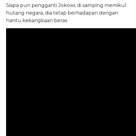
Siapa pun pengganti Jokowi, di samping memikul
hutang negara, dia tetap berhadapan dengan
hantu kekangkaan beras.