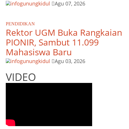
infogunungkidul
Agu 07, 2026
PENDIDIKAN
Rektor UGM Buka Rangkaian
PIONIR, Sambut 11.099
Mahasiswa Baru
infogunungkidul
Agu 03, 2026
VIDEO