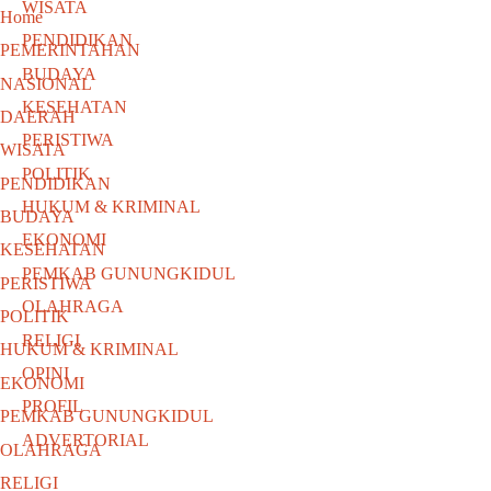
WISATA
Home
PENDIDIKAN
PEMERINTAHAN
BUDAYA
NASIONAL
KESEHATAN
DAERAH
PERISTIWA
WISATA
POLITIK
PENDIDIKAN
HUKUM & KRIMINAL
BUDAYA
EKONOMI
KESEHATAN
PEMKAB GUNUNGKIDUL
PERISTIWA
OLAHRAGA
POLITIK
RELIGI
HUKUM & KRIMINAL
OPINI
EKONOMI
PROFIL
PEMKAB GUNUNGKIDUL
ADVERTORIAL
OLAHRAGA
RELIGI