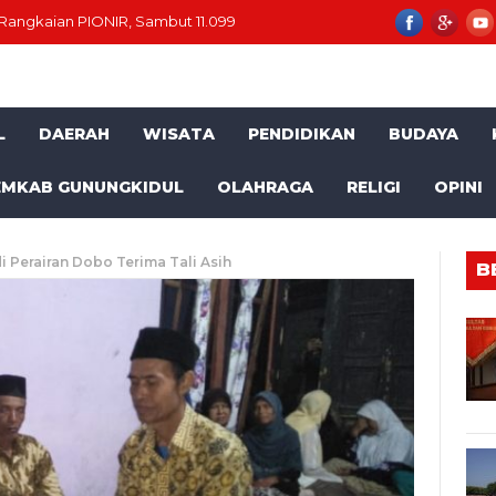
an PIONIR, Sambut 11.099 Mahasiswa Baru
Momentum HUT RI ke-8
L
DAERAH
WISATA
PENDIDIKAN
BUDAYA
EMKAB GUNUNGKIDUL
OLAHRAGA
RELIGI
OPINI
i Perairan Dobo Terima Tali Asih
B