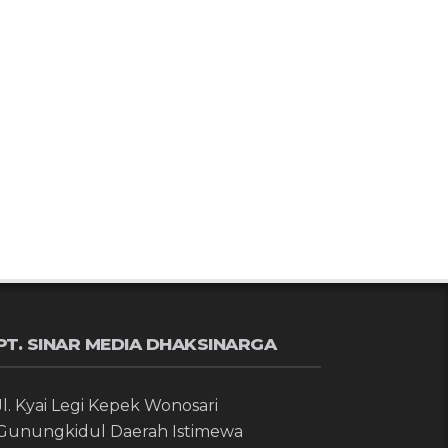
PT. SINAR MEDIA DHAKSINARGA
Jl. Kyai Legi Kepek Wonosari
Gunungkidul Daerah Istimewa