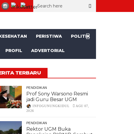
1, SD Muhammadiyah Mulusan II Unjuk Kemajuan
Seorang Kakek a
KESEHATAN
PERISTIWA
POLITIK
PROFIL
ADVERTORIAL
ERITA TERBARU
PENDIDIKAN
Prof Sony Warsono Resmi
jadi Guru Besar UGM
INFOGUNUNGKIDUL
AGU 07,
2026
PENDIDIKAN
Rektor UGM Buka