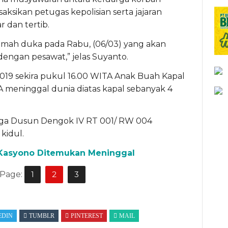
aksikan petugas kepolisian serta jajaran
 dan tertib.
rumah duka pada Rabu, (06/03) yang akan
 dengan pesawat,” jelas Suyanto.
2019 sekira pukul 16.00 WITA Anak Buah Kapal
eninggal dunia diatas kapal sebanyak 4
arga Dusun Dengok IV RT 001/ RW 004
kidul.
 Kasyono Ditemukan Meninggal
 Page:
1
2
3
EDIN
TUMBLR
PINTEREST
MAIL