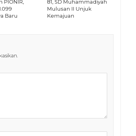
n PIONIR,
81, SD Muhammadiyah
1.099
Mulusan II Unjuk
a Baru
Kemajuan
kasikan.