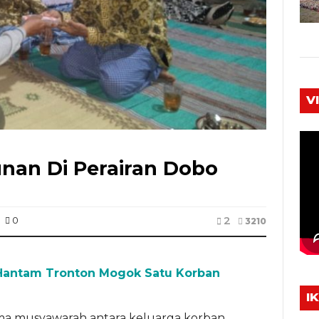
V
unan Di Perairan Dobo
2
0
3210
Hantam Tronton Mogok Satu Korban
I
ama musyawarah antara keluarga korban