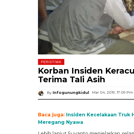
PERISTIWA
Korban Insiden Kerac
Terima Tali Asih
Infogunungkidul
Mar 04, 2019, 17:09 Pm
By
Baca juga:
Insiden Kecelakaan Truk 
Meregang Nyawa
Lebih lanjut Suyanto menjelaskan, sel