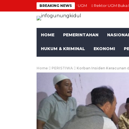
ony Warsono Resmi jadi Guru Besar UGM
Rektor UGM Buka Rangkai
BREAKING NEWS
HOME
PEMERINTAHAN
NASIONA
HUKUM & KRIMINAL
EKONOMI
P
Home
PERISTIWA
Korban Insiden Keracunan d