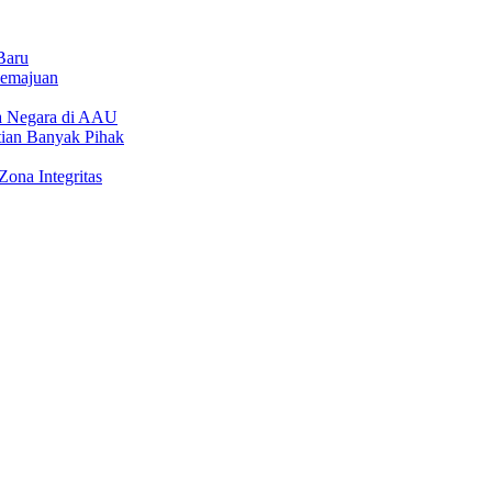
Baru
emajuan
la Negara di AAU
tian Banyak Pihak
ona Integritas