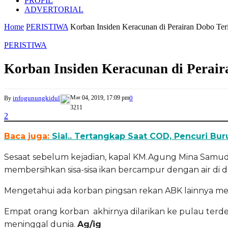
PROFIL
ADVERTORIAL
Home
PERISTIWA
Korban Insiden Keracunan di Perairan Dobo Ter
PERISTIWA
Korban Insiden Keracunan di Perair
infogunungkidul
Mar 04, 2019, 17:09 pm
0
By
3211
2
Baca juga:
Sial.. Tertangkap Saat COD, Pencuri Bu
Sesaat sebelum kejadian, kapal KM.Agung Mina Samud
membersihkan sisa-sisa ikan bercampur dengan air di 
Mengetahui ada korban pingsan rekan ABK lainnya me
Empat orang korban akhirnya dilarikan ke pulau ter
meninggal dunia.
Ag/ig