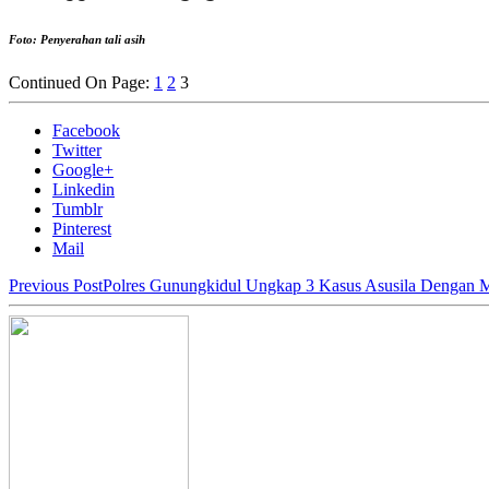
Foto: Penyerahan tali asih
Continued On Page:
1
2
3
Facebook
Twitter
Google+
Linkedin
Tumblr
Pinterest
Mail
Previous Post
Polres Gunungkidul Ungkap 3 Kasus Asusila Dengan