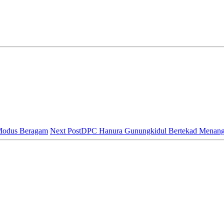
 Modus Beragam
Next Post
DPC Hanura Gunungkidul Bertekad Menang