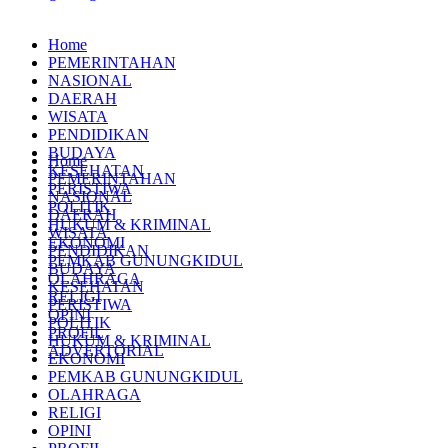
Home
PEMERINTAHAN
NASIONAL
DAERAH
WISATA
PENDIDIKAN
BUDAYA
Home
KESEHATAN
PEMERINTAHAN
PERISTIWA
NASIONAL
POLITIK
DAERAH
HUKUM & KRIMINAL
WISATA
EKONOMI
PENDIDIKAN
PEMKAB GUNUNGKIDUL
BUDAYA
OLAHRAGA
KESEHATAN
RELIGI
PERISTIWA
OPINI
POLITIK
PROFIL
HUKUM & KRIMINAL
ADVERTORIAL
EKONOMI
PEMKAB GUNUNGKIDUL
OLAHRAGA
RELIGI
OPINI