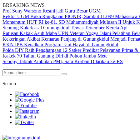
BREAKING NEWS
Prof Sony Warsono Resmi jadi Guru Besar UGM
Rektor UGM Buka Rangkaian PIONIR, Sambut 11.099 Mahasiswa 
Momentum HUT RI ke-81, SD Muhammadiyah Mulusan II Unjuk K
Seorang Kakek asal Gunungkidul Tewas Tertemper Kereta Api
Ratusan Kakak Asuh Maba UPN Veteran Yogya Jalani Pelatihan Be
Kekeringan Akibat Kemarau Panjang di Gunungkidul Menjadi Perha
KKN IPB Kenalkan Program Tani Hayati di Gunungkidul
Polda DIY Raih Penghargaan 12 Satker Predikat Pelayanan Prima & Z
Kakek 70 Tahun Gantung Diri di Pohon Jambu Mete
Scoopy Tabrak Ambulan PMI, Satu Korban Dilarikan ke-RS
Search