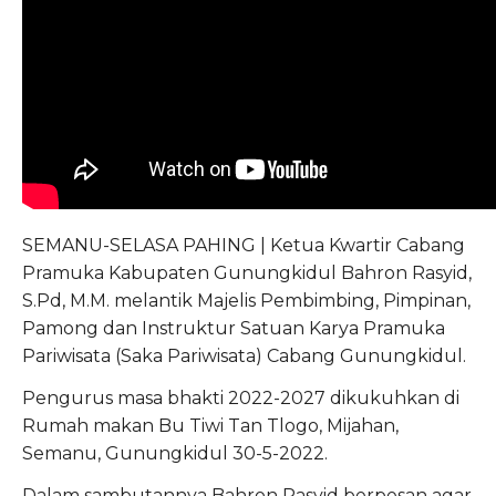
SEMANU-SELASA PAHING | Ketua Kwartir Cabang
Pramuka Kabupaten Gunungkidul Bahron Rasyid,
S.Pd, M.M. melantik Majelis Pembimbing, Pimpinan,
Pamong dan Instruktur Satuan Karya Pramuka
Pariwisata (Saka Pariwisata) Cabang Gunungkidul.
Pengurus masa bhakti 2022-2027 dikukuhkan di
Rumah makan Bu Tiwi Tan Tlogo, Mijahan,
Semanu, Gunungkidul 30-5-2022.
Dalam sambutannya Bahron Rasyid berpesan agar