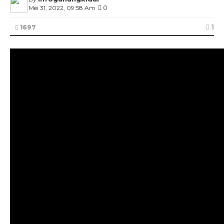
0
Mei 31, 2022, 09:58 Am
1
1697