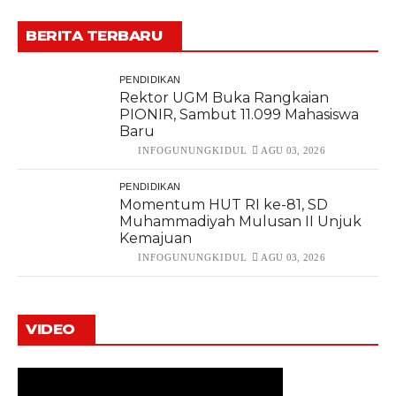
BERITA TERBARU
PENDIDIKAN
Rektor UGM Buka Rangkaian
PIONIR, Sambut 11.099 Mahasiswa
Baru
INFOGUNUNGKIDUL
AGU 03, 2026
PENDIDIKAN
Momentum HUT RI ke-81, SD
Muhammadiyah Mulusan II Unjuk
Kemajuan
INFOGUNUNGKIDUL
AGU 03, 2026
VIDEO