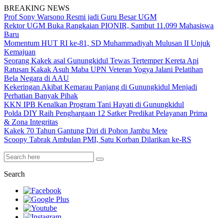
BREAKING NEWS
Prof Sony Warsono Resmi jadi Guru Besar UGM
Rektor UGM Buka Rangkaian PIONIR, Sambut 11.099 Mahasiswa
Baru
Momentum HUT RI ke-81, SD Muhammadiyah Mulusan II Unjuk
Kemajuan
Seorang Kakek asal Gunungkidul Tewas Tertemper Kereta Api
Ratusan Kakak Asuh Maba UPN Veteran Yogya Jalani Pelatihan
Bela Negara di AAU
Kekeringan Akibat Kemarau Panjang di Gunungkidul Menjadi
Perhatian Banyak Pihak
KKN IPB Kenalkan Program Tani Hayati di Gunungkidul
Polda DIY Raih Penghargaan 12 Satker Predikat Pelayanan Prima
& Zona Integritas
Kakek 70 Tahun Gantung Diri di Pohon Jambu Mete
Scoopy Tabrak Ambulan PMI, Satu Korban Dilarikan ke-RS
Search