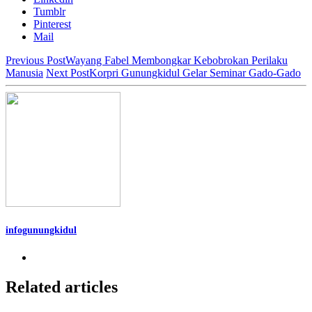
Tumblr
Pinterest
Mail
Previous Post
Wayang Fabel Membongkar Kebobrokan Perilaku
Manusia
Next Post
Korpri Gunungkidul Gelar Seminar Gado-Gado
infogunungkidul
Related articles