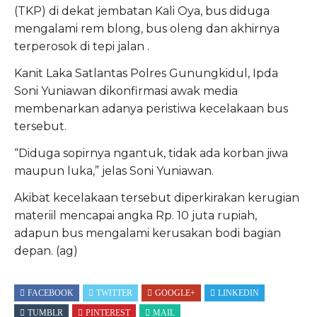
(TKP) di dekat jembatan Kali Oya, bus diduga
mengalami rem blong, bus oleng dan akhirnya
terperosok di tepi jalan .
Kanit Laka Satlantas Polres Gunungkidul, Ipda
Soni Yuniawan dikonfirmasi awak media
membenarkan adanya peristiwa kecelakaan bus
tersebut.
“Diduga sopirnya ngantuk, tidak ada korban jiwa
maupun luka,” jelas Soni Yuniawan.
Akibat kecelakaan tersebut diperkirakan kerugian
materiil mencapai angka Rp. 10 juta rupiah,
adapun bus mengalami kerusakan bodi bagian
depan. (ag)
FACEBOOK
TWITTER
GOOGLE+
LINKEDIN
TUMBLR
PINTEREST
MAIL