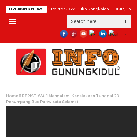
Rektor UGM Buka Rangkaian PIONIR, Sambu
BREAKING NEWS
Home
PERISTIWA
Mengalami Kecelakaan Tunggal 20
Penumpang Bus Pariwisata Selamat