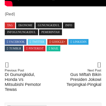
(Red)
TAG
EKONOMI
GUNUNGKIDUL
INFO
INFOGUNUNGKIDUL
PEMERINTAH
FACEBOOK
TWITTER
GOOGLE+
LINKEDIN
TUMBLR
PINTEREST
MAIL
Previous Post
Next Post
Di Gunungkidul,
Gus Miftah Bikin
Honda Vs
Presiden Jokowi
Mitsubishi Pemotor
Terpingkal-Pingkal
Tewas