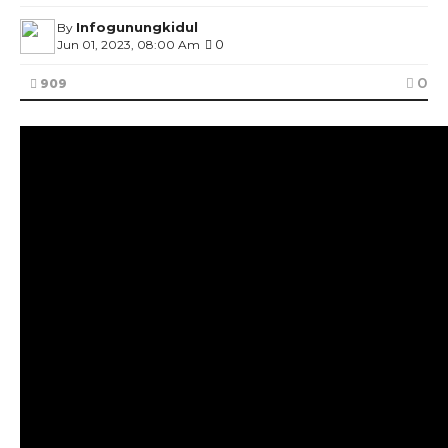
Infogunungkidul
By
0
Jun 01, 2023, 08:00 Am
0
909