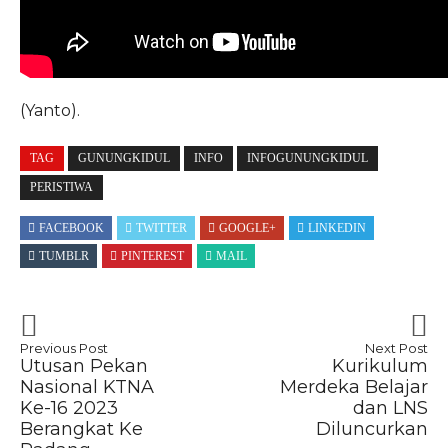
(Yanto).
TAG
GUNUNGKIDUL
INFO
INFOGUNUNGKIDUL
PERISTIWA
FACEBOOK
TWITTER
GOOGLE+
LINKEDIN
TUMBLR
PINTEREST
MAIL
Previous Post
Next Post
Utusan Pekan
Kurikulum
Nasional KTNA
Merdeka Belajar
Ke-16 2023
dan LNS
Berangkat Ke
Diluncurkan