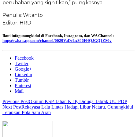
perubahan yang signifikan,” pungkasnya.
Penulis: Witanto
Editor: HRD
Ikuti infogunungkidul di Facebook, Instagram, dan WA Channel:
https://whatsapp.com/channel/0029VaDcLx896H4QJGQ1ZS0v
Facebook
Twitter
Google+
Linkedin
Tumblr
Pinterest
Mail
Previous Post
Oknum KSP Tahan KTP, Diduga Tabrak UU PDP
Next Post
Rekayasa Lalu Lintas Hadapi Libur Nataru, Gunungkidul
Terapkan Pola Satu Arah