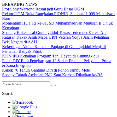
BREAKING NEWS
Prof Sony Warsono Resmi jadi Guru Besar UGM
Rektor UGM Buka Rangkaian PIONIR, Sambut 11.099 Mahasiswa
Baru
Momentum HUT RI ke-81, SD Muhammadiyah Mulusan II Unjuk
Kemajuan
Seorang Kakek asal Gunungkidul Tewas Tertemper Kereta Api
Ratusan Kakak Asuh Maba UPN Veteran Yogya Jalani Pelatihan
Bela Negara di AAU
Kekeringan Akibat Kemarau Panjang di Gunungkidul Menjadi
Perhatian Banyak Pihak
KKN IPB Kenalkan Program Tani Hayati di Gunungkidul
Polda DIY Raih Penghargaan 12 Satker Predikat Pelayanan Prima
& Zona Integritas
Kakek 70 Tahun Gantung Diri di Pohon Jambu Mete
Scoopy Tabrak Ambulan PMI, Satu Korban Dilarikan ke-RS
Search