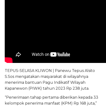
TEPUS-SELASA KLIWON | Panewu Tepus Alsito
S.Sos mengatakan masyarakat di wilayahnya
menerima bantuan Pagu Indikatif Wilayah
Kapanewon (PIWK) tahun 2023 Rp 238 juta.
“Penerimaan tahap pertama diberikan kepada 33
kelompok penerima manfaat (KPM) Rp 168 juta,”