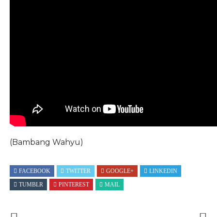
(Bambang Wahyu)
FACEBOOK
TWITTER
GOOGLE+
LINKEDIN
TUMBLR
PINTEREST
MAIL