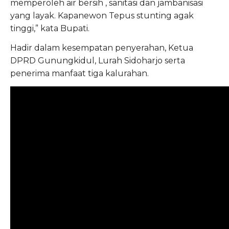
memperoleh air bersih , sanitasi dan jambanisasi
yang layak. Kapanewon Tepus stunting agak
tinggi,” kata Bupati.
Hadir dalam kesempatan penyerahan, Ketua
DPRD Gunungkidul, Lurah Sidoharjo serta
penerima manfaat tiga kalurahan.