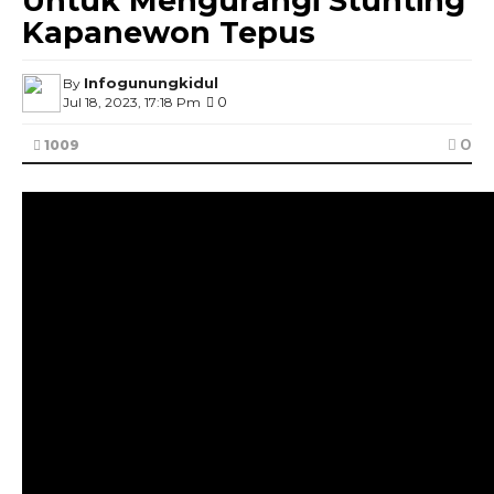
Untuk Mengurangi Stunting
Kapanewon Tepus
Infogunungkidul
By
0
Jul 18, 2023, 17:18 Pm
0
1009