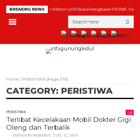
Rektor UGM Buka Rangkaian PIONIR, Sambu
BREAKING NEWS
Home
PERISTIWA
(Page 276)
CATEGORY: PERISTIWA
PERISTIWA
6
Terlibat Kecelakaan Mobil Dokter Gigi
Oleng dan Terbalik
INFOGUNUNGKIDUL
JUL 12, 2019