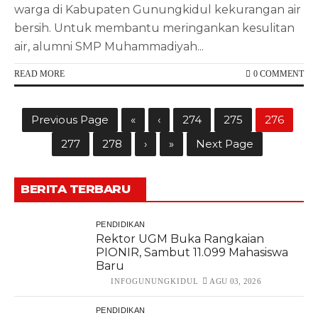
warga di Kabupaten Gunungkidul kekurangan air
bersih. Untuk membantu meringankan kesulitan
air, alumni SMP Muhammadiyah...
READ MORE
0 COMMENT
Previous Page
«
‹
274
275
276
277
278
›
»
Next Page
BERITA TERBARU
PENDIDIKAN
Rektor UGM Buka Rangkaian
PIONIR, Sambut 11.099 Mahasiswa
Baru
INFOGUNUNGKIDUL
AGU 03, 2026
PENDIDIKAN