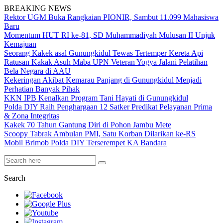
BREAKING NEWS
Rektor UGM Buka Rangkaian PIONIR, Sambut 11.099 Mahasiswa
Baru
Momentum HUT RI ke-81, SD Muhammadiyah Mulusan II Unjuk
Kemajuan
Seorang Kakek asal Gunungkidul Tewas Tertemper Kereta Api
Ratusan Kakak Asuh Maba UPN Veteran Yogya Jalani Pelatihan
Bela Negara di AAU
Kekeringan Akibat Kemarau Panjang di Gunungkidul Menjadi
Perhatian Banyak Pihak
KKN IPB Kenalkan Program Tani Hayati di Gunungkidul
Polda DIY Raih Penghargaan 12 Satker Predikat Pelayanan Prima
& Zona Integritas
Kakek 70 Tahun Gantung Diri di Pohon Jambu Mete
Scoopy Tabrak Ambulan PMI, Satu Korban Dilarikan ke-RS
Mobil Brimob Polda DIY Terserempet KA Bandara
Search