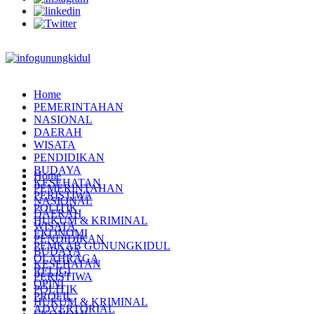
Home
PEMERINTAHAN
NASIONAL
DAERAH
WISATA
PENDIDIKAN
BUDAYA
Home
KESEHATAN
PEMERINTAHAN
PERISTIWA
NASIONAL
POLITIK
DAERAH
HUKUM & KRIMINAL
WISATA
EKONOMI
PENDIDIKAN
PEMKAB GUNUNGKIDUL
BUDAYA
OLAHRAGA
KESEHATAN
RELIGI
PERISTIWA
OPINI
POLITIK
PROFIL
HUKUM & KRIMINAL
ADVERTORIAL