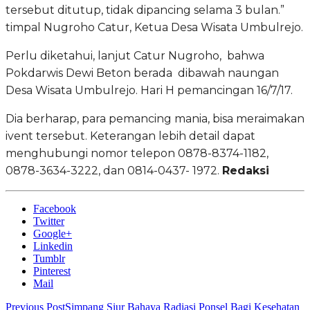
tersebut ditutup, tidak dipancing selama 3 bulan.”
timpal Nugroho Catur, Ketua Desa Wisata Umbulrejo.
Perlu diketahui, lanjut Catur Nugroho, bahwa
Pokdarwis Dewi Beton berada dibawah naungan
Desa Wisata Umbulrejo. Hari H pemancingan 16/7/17.
Dia berharap, para pemancing mania, bisa meraimakan
ivent tersebut. Keterangan lebih detail dapat
menghubungi nomor telepon 0878-8374-1182,
0878-3634-3222, dan 0814-0437- 1972.
Redaksi
Facebook
Twitter
Google+
Linkedin
Tumblr
Pinterest
Mail
Previous Post
Simpang Siur Bahaya Radiasi Ponsel Bagi Kesehatan