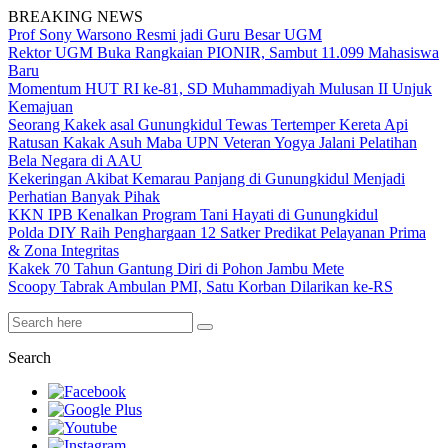
BREAKING NEWS
Prof Sony Warsono Resmi jadi Guru Besar UGM
Rektor UGM Buka Rangkaian PIONIR, Sambut 11.099 Mahasiswa
Baru
Momentum HUT RI ke-81, SD Muhammadiyah Mulusan II Unjuk
Kemajuan
Seorang Kakek asal Gunungkidul Tewas Tertemper Kereta Api
Ratusan Kakak Asuh Maba UPN Veteran Yogya Jalani Pelatihan
Bela Negara di AAU
Kekeringan Akibat Kemarau Panjang di Gunungkidul Menjadi
Perhatian Banyak Pihak
KKN IPB Kenalkan Program Tani Hayati di Gunungkidul
Polda DIY Raih Penghargaan 12 Satker Predikat Pelayanan Prima
& Zona Integritas
Kakek 70 Tahun Gantung Diri di Pohon Jambu Mete
Scoopy Tabrak Ambulan PMI, Satu Korban Dilarikan ke-RS
Search