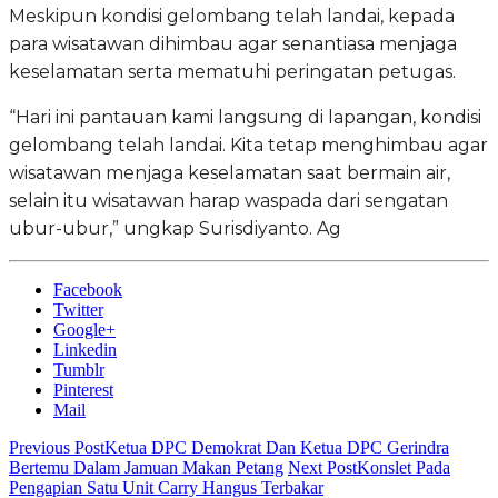
Meskipun kondisi gelombang telah landai, kepada
para wisatawan dihimbau agar senantiasa menjaga
keselamatan serta mematuhi peringatan petugas.
“Hari ini pantauan kami langsung di lapangan, kondisi
gelombang telah landai. Kita tetap menghimbau agar
wisatawan menjaga keselamatan saat bermain air,
selain itu wisatawan harap waspada dari sengatan
ubur-ubur,” ungkap Surisdiyanto. Ag
Facebook
Twitter
Google+
Linkedin
Tumblr
Pinterest
Mail
Previous Post
Ketua DPC Demokrat Dan Ketua DPC Gerindra
Bertemu Dalam Jamuan Makan Petang
Next Post
Konslet Pada
Pengapian Satu Unit Carry Hangus Terbakar