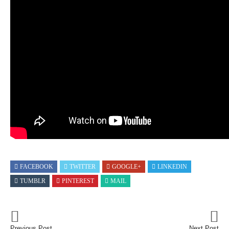
FACEBOOK
TWITTER
GOOGLE+
LINKEDIN
TUMBLR
PINTEREST
MAIL
Previous Post
Next Post