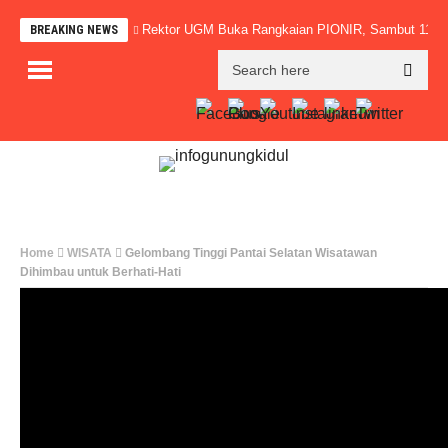
Rektor UGM Buka Rangkaian PIONIR, Sambut 11.0
BREAKING NEWS
Home
WISATA
Gelombang Tinggi Pantai Selatan Wisatawan
Dihimbau untuk Berhati-Hati