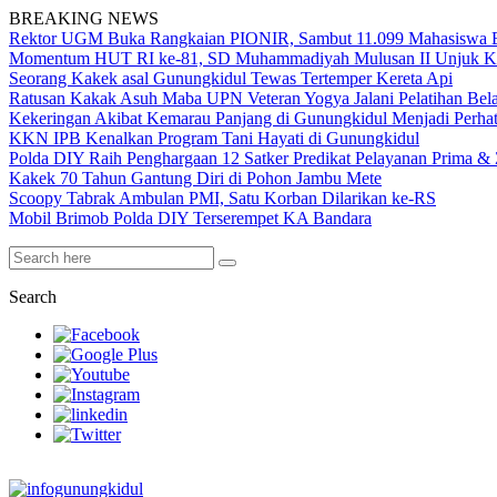
BREAKING NEWS
Rektor UGM Buka Rangkaian PIONIR, Sambut 11.099 Mahasiswa 
Momentum HUT RI ke-81, SD Muhammadiyah Mulusan II Unjuk K
Seorang Kakek asal Gunungkidul Tewas Tertemper Kereta Api
Ratusan Kakak Asuh Maba UPN Veteran Yogya Jalani Pelatihan Be
Kekeringan Akibat Kemarau Panjang di Gunungkidul Menjadi Perha
KKN IPB Kenalkan Program Tani Hayati di Gunungkidul
Polda DIY Raih Penghargaan 12 Satker Predikat Pelayanan Prima & Z
Kakek 70 Tahun Gantung Diri di Pohon Jambu Mete
Scoopy Tabrak Ambulan PMI, Satu Korban Dilarikan ke-RS
Mobil Brimob Polda DIY Terserempet KA Bandara
Search