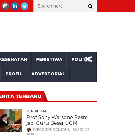
an II Unjuk Kemajuan
Seorang Kakek asal Gunungkidul Tewas Te
KESEHATAN
PERISTIWA
POLITIK
PROFIL
ADVERTORIAL
ERITA TERBARU
PENDIDIKAN
Prof Sony Warsono Resmi
jadi Guru Besar UGM
INFOGUNUNGKIDUL
AGU 07,
2026