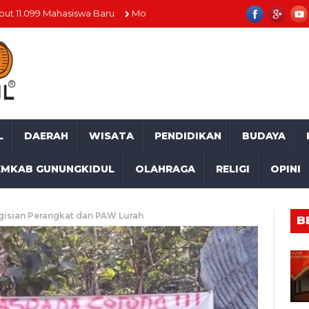
Mahasiswa Baru
Momentum HUT RI ke-81, SD Muhammadiyah Mulus
L
DAERAH
WISATA
PENDIDIKAN
BUDAYA
EMKAB GUNUNGKIDUL
OLAHRAGA
RELIGI
OPINI
gisian Perangkat dan PAW Lurah
B