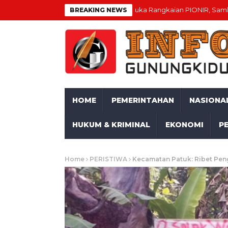
Rektor UGM Buka Rangkaian PIONIR, Sambut 11.099 
BREAKING NEWS
HOME
PEMERINTAHAN
NASIONA
HUKUM & KRIMINAL
EKONOMI
P
Home
PERISTIWA
Kecamatan Patuk: Ribet Pen