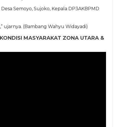
ah Desa Semoyo, Sujoko, Kepala DP3AKBPMD
,” ujarnya. (Bambang Wahyu Widayadi)
NI KONDISI MASYARAKAT ZONA UTARA &