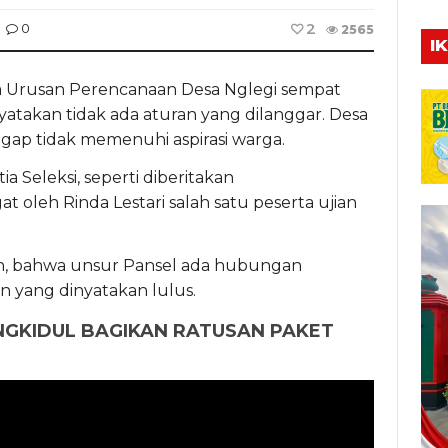
2
0
2565
I
a Urusan Perencanaan Desa Nglegi sempat
atakan tidak ada aturan yang dilanggar. Desa
ap tidak memenuhi aspirasi warga.
a Seleksi, seperti diberitakan
t oleh Rinda Lestari salah satu peserta ujian
an, bahwa unsur Pansel ada hubungan
n yang dinyatakan lulus.
NGKIDUL BAGIKAN RATUSAN PAKET