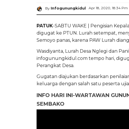
Infogunungkidul
Apr 18, 2020, 18:34 Pm
By
PATUK
-SABTU WAKE | Pengisian Kepal
digugat ke PTUN. Lurah setempat, meny
Semoyo panas, karena PAW Lurah diangg
Wasdiyanta, Lurah Desa Nglegi dan Paniti
infogunungkidul.com
tempo hari, diguga
Perangkat Desa.
Gugatan diajukan berdasarkan penilai
keluarga dengan salah satu peserta ujia
INFO HARI INI-WARTAWAN GUNU
SEMBAKO