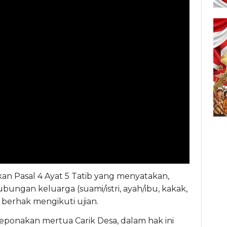
an Pasal 4 Ayat 5 Tatib yang menyatakan,
ngan keluarga (suami/istri, ayah/ibu, kakak,
 berhak mengikuti ujian.
 keponakan mertua Carik Desa, dalam hak ini