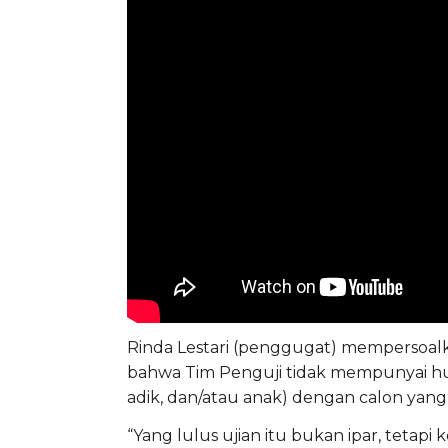
Rinda Lestari (penggugat) mempersoalk
bahwa Tim Penguji tidak mempunyai hubu
adik, dan/atau anak) dengan calon yang
“Yang lulus ujian itu bukan ipar, tetapi