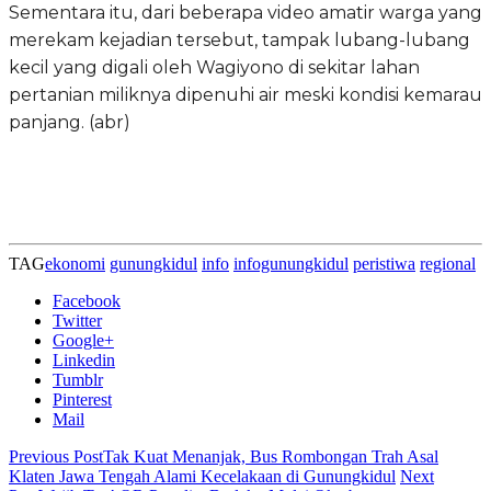
Sementara itu, dari beberapa video amatir warga yang
merekam kejadian tersebut, tampak lubang-lubang
kecil yang digali oleh Wagiyono di sekitar lahan
pertanian miliknya dipenuhi air meski kondisi kemarau
panjang. (abr)
TAG
ekonomi
gunungkidul
info
infogunungkidul
peristiwa
regional
Facebook
Twitter
Google+
Linkedin
Tumblr
Pinterest
Mail
Previous Post
Tak Kuat Menanjak, Bus Rombongan Trah Asal
Klaten Jawa Tengah Alami Kecelakaan di Gunungkidul
Next