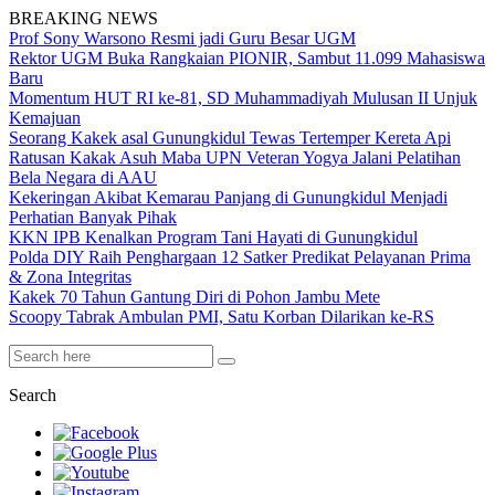
BREAKING NEWS
Prof Sony Warsono Resmi jadi Guru Besar UGM
Rektor UGM Buka Rangkaian PIONIR, Sambut 11.099 Mahasiswa
Baru
Momentum HUT RI ke-81, SD Muhammadiyah Mulusan II Unjuk
Kemajuan
Seorang Kakek asal Gunungkidul Tewas Tertemper Kereta Api
Ratusan Kakak Asuh Maba UPN Veteran Yogya Jalani Pelatihan
Bela Negara di AAU
Kekeringan Akibat Kemarau Panjang di Gunungkidul Menjadi
Perhatian Banyak Pihak
KKN IPB Kenalkan Program Tani Hayati di Gunungkidul
Polda DIY Raih Penghargaan 12 Satker Predikat Pelayanan Prima
& Zona Integritas
Kakek 70 Tahun Gantung Diri di Pohon Jambu Mete
Scoopy Tabrak Ambulan PMI, Satu Korban Dilarikan ke-RS
Search