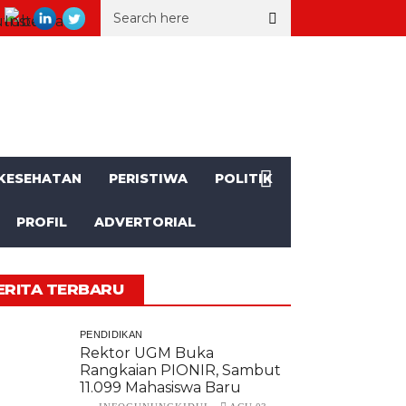
, SD Muhammadiyah Mulusan II Unjuk Kemajuan
Seorang Kakek a
KESEHATAN
PERISTIWA
POLITIK
PROFIL
ADVERTORIAL
ERITA TERBARU
PENDIDIKAN
Rektor UGM Buka
Rangkaian PIONIR, Sambut
11.099 Mahasiswa Baru