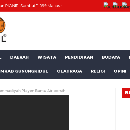
n PIONIR, Sambut 11.099 Mahasiswa Baru
Momentum HUT RI ke-81
L
DAERAH
WISATA
PENDIDIKAN
BUDAYA
EMKAB GUNUNGKIDUL
OLAHRAGA
RELIGI
OPINI
madiyah Playen Bantu Air bersih
B