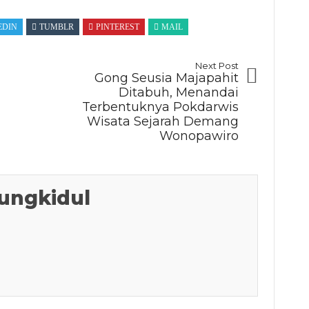
EDIN
TUMBLR
PINTEREST
MAIL
Next Post
Gong Seusia Majapahit
Ditabuh, Menandai
Terbentuknya Pokdarwis
Wisata Sejarah Demang
Wonopawiro
ungkidul