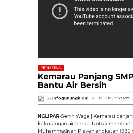
PERISTIWA
Kemarau Panjang SM
Bantu Air Bersih
Infogunungkidul
Jul 08, 2019, 15:38 Pm
By
NGLIPAR
-Senin Wage | Kemarau panja
kekurangan air bersih. Untuk membantu
Muhammadiyah Playen angkatan 1985 me