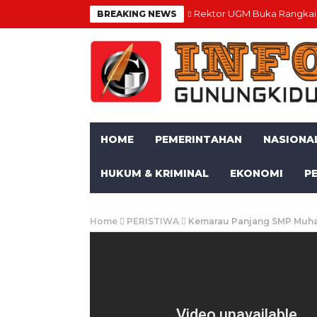
Rektor UGM Buka Rangkaia
BREAKING NEWS
HOME
PEMERINTAHAN
NASIONA
HUKUM & KRIMINAL
EKONOMI
P
Home
PERISTIWA
Kemarau Panjang SMP Muham