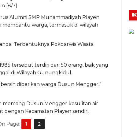
n (8/7).
I
gurus Alumni SMP Muhammadiyah Playen,
uk membantu warga, termasuk di wilayah
nandai Terbentuknya Pokdarwis Wisata
 tersebut terdiri dari 50 orang, baik yang
ggal di Wilayah Gunungkidul.
ir bersih diberikan warga Dusun Mengger,”
lain memang Dusun Mengger kesulitan air
kat dengan Kecamatan Playen sendiri.
On Page:
1
2