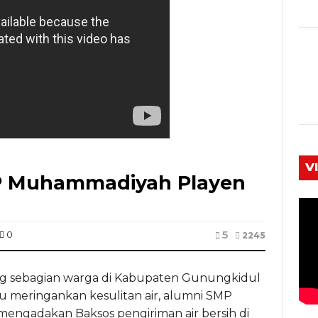
V
P Muhammadiyah Playen
5
0
2245
ng sebagian warga di Kabupaten Gunungkidul
 meringankan kesulitan air, alumni SMP
ngadakan Baksos pengiriman air bersih di