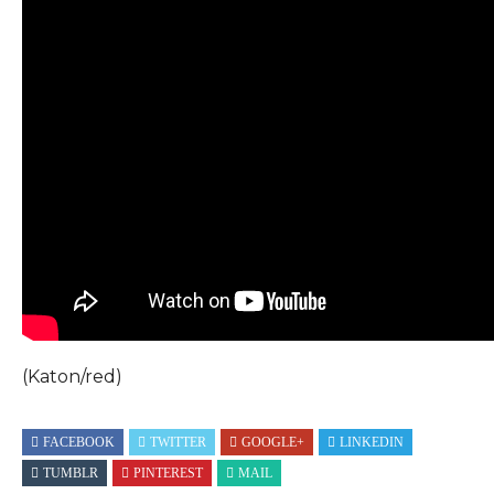
(Katon/red)
FACEBOOK
TWITTER
GOOGLE+
LINKEDIN
TUMBLR
PINTEREST
MAIL