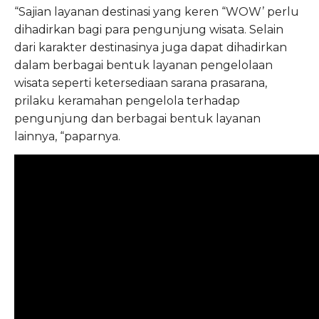
“Sajian layanan destinasi yang keren “WOW’ perlu
dihadirkan bagi para pengunjung wisata. Selain
dari karakter destinasinya juga dapat dihadirkan
dalam berbagai bentuk layanan pengelolaan
wisata seperti ketersediaan sarana prasarana,
prilaku keramahan pengelola terhadap
pengunjung dan berbagai bentuk layanan
lainnya, “paparnya.