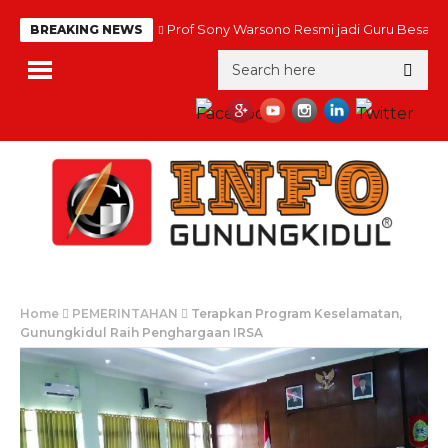
Prof Sony Warsono Resmi jadi Guru Besar
BREAKING NEWS
Home
PEMERINTAHAN
Terapkan Program Keselamatan,
Gunungkidul Raih Penghargaan IRSA