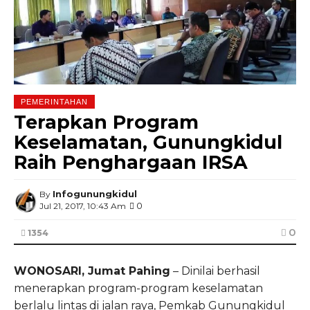
PEMERINTAHAN
Terapkan Program
Keselamatan, Gunungkidul
Raih Penghargaan IRSA
Infogunungkidul
By
0
Jul 21, 2017, 10:43 Am
0
1354
WONOSARI, Jumat Pahing
– Dinilai berhasil
menerapkan program-program keselamatan
berlalu lintas di jalan raya, Pemkab Gunungkidul