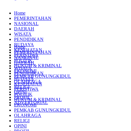
Home
PEMERINTAHAN
NASIONAL
DAERAH
WISATA
PENDIDIKAN
BUDAYA
Home
KESEHATAN
PEMERINTAHAN
PERISTIWA
NASIONAL
POLITIK
DAERAH
HUKUM & KRIMINAL
WISATA
EKONOMI
PENDIDIKAN
PEMKAB GUNUNGKIDUL
BUDAYA
OLAHRAGA
KESEHATAN
RELIGI
PERISTIWA
OPINI
POLITIK
PROFIL
HUKUM & KRIMINAL
ADVERTORIAL
EKONOMI
PEMKAB GUNUNGKIDUL
OLAHRAGA
RELIGI
OPINI