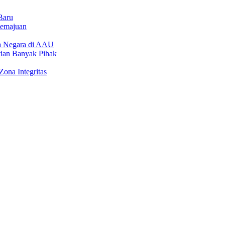
Baru
emajuan
la Negara di AAU
tian Banyak Pihak
ona Integritas