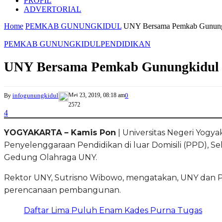
PROFIL
ADVERTORIAL
Home
PEMKAB GUNUNGKIDUL
UNY Bersama Pemkab Gunungk
PEMKAB GUNUNGKIDUL
PENDIDIKAN
UNY Bersama Pemkab Gunungkidul 
infogunungkidul
Mei 23, 2019, 08:18 am
0
By
2572
4
YOGYAKARTA – Kamis Pon
| Universitas Negeri Yog
Penyelenggaraan Pendidikan di luar Domisili (PPD), S
Gedung Olahraga UNY.
Rektor UNY, Sutrisno Wibowo, mengatakan, UNY dan 
perencanaan pembangunan.
Daftar Lima Puluh Enam Kades Purna Tugas