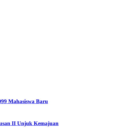
099 Mahasiswa Baru
san II Unjuk Kemajuan