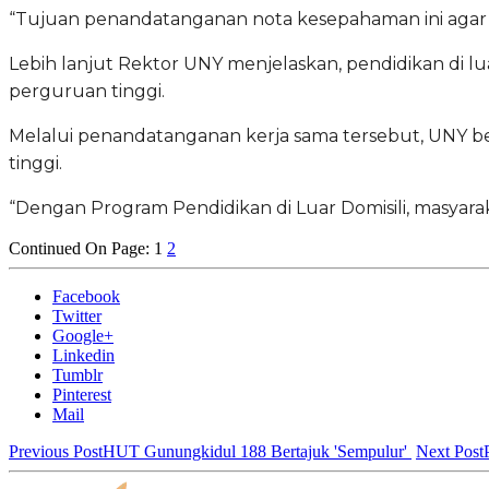
“Tujuan penandatanganan nota kesepahaman ini agar 
Lebih lanjut Rektor UNY menjelaskan, pendidikan di lua
perguruan tinggi.
Melalui penandatanganan kerja sama tersebut, UNY 
tinggi.
“Dengan Program Pendidikan di Luar Domisili, masyarak
Continued On Page:
1
2
Facebook
Twitter
Google+
Linkedin
Tumblr
Pinterest
Mail
Previous Post
HUT Gunungkidul 188 Bertajuk 'Sempulur'
Next Post