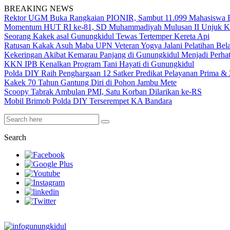
BREAKING NEWS
Rektor UGM Buka Rangkaian PIONIR, Sambut 11.099 Mahasiswa 
Momentum HUT RI ke-81, SD Muhammadiyah Mulusan II Unjuk K
Seorang Kakek asal Gunungkidul Tewas Tertemper Kereta Api
Ratusan Kakak Asuh Maba UPN Veteran Yogya Jalani Pelatihan Be
Kekeringan Akibat Kemarau Panjang di Gunungkidul Menjadi Perha
KKN IPB Kenalkan Program Tani Hayati di Gunungkidul
Polda DIY Raih Penghargaan 12 Satker Predikat Pelayanan Prima & Z
Kakek 70 Tahun Gantung Diri di Pohon Jambu Mete
Scoopy Tabrak Ambulan PMI, Satu Korban Dilarikan ke-RS
Mobil Brimob Polda DIY Terserempet KA Bandara
Search