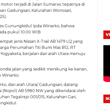
otor terjadi di Jalan Sumarwi, tepatnya di
an Gadungsari, Kalurahan Wonosari,
25).
res Gunungkidul Ipda Winarko, bahwa
pada pukul 10.00 WIB.
V
mpat jenis Nissan X-Trail AB 1479 LQ yang
rga Perumahan Titi Bumi Mas B12, RT
ogyaketa, berjalan dari arah Utara menuju
ondisi jalan yang sedikit menikung ke kanan,
p Winarko.
ko, dari arah Utara/ Gadungsari, datang
i (Nopol) AB 5980 NW yang dikendarai oleh
an Tegalrejo 001/015, Kalurahan Gari,
I
ngkidul.