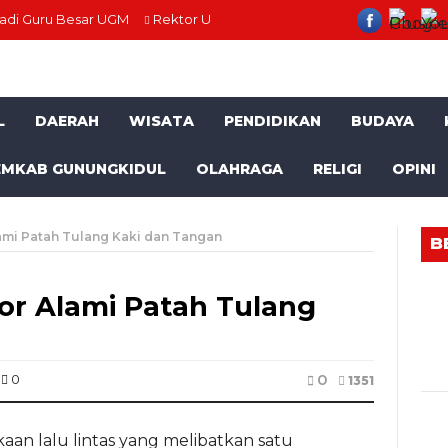
jadi Guru Besar UGM
Rektor UGM Buka Rangkaian PIONIR, Sambut 
L
DAERAH
WISATA
PENDIDIKAN
BUDAYA
EMKAB GUNUNGKIDUL
OLAHRAGA
RELIGI
OPINI
lami Patah Tulang Kaki dan Tangan
B
tor Alami Patah Tulang
0
0
1351
n lalu lintas yang melibatkan satu