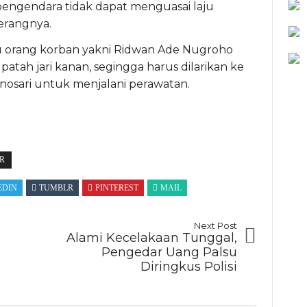
 pengendara tidak dapat menguasai laju
terangnya.
u orang korban yakni Ridwan Ade Nugroho
atah jari kanan, segingga harus dilarikan ke
sari untuk menjalani perawatan.
R
EDIN
TUMBLR
PINTEREST
MAIL
Next Post
Alami Kecelakaan Tunggal,
Pengedar Uang Palsu
Diringkus Polisi