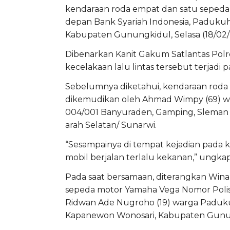
kendaraan roda empat dan satu sepeda m
depan Bank Syariah Indonesia, Padukuh
Kabupaten Gunungkidul, Selasa (18/02/
Dibenarkan Kanit Gakum Satlantas Pol
kecelakaan lalu lintas tersebut terjadi 
Sebelumnya diketahui, kendaraan roda e
dikemudikan oleh Ahmad Wimpy (69) wa
004/001 Banyuraden, Gamping, Sleman Y
arah Selatan/ Sunarwi.
“Sesampainya di tempat kejadian pada k
mobil berjalan terlalu kekanan,” ungka
Pada saat bersamaan, diterangkan Winar
sepeda motor Yamaha Vega Nomor Polis
Ridwan Ade Nugroho (19) warga Padukuh
Kapanewon Wonosari, Kabupaten Gunu