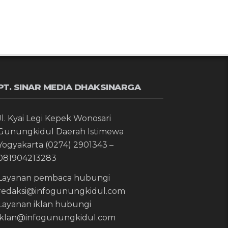
PT. SINAR MEDIA DHAKSINARGA
Jl. Kyai Legi Kepek Wonosari
Gunungkidul Daerah Istimewa
Yogyakarta (0274) 2901343 –
081904213283
Layanan pembaca hubungi
redaksi@infogunungkidul.com
Layanan iklan hubungi
iklan@infogunungkidul.com