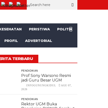
11.099 Mahasiswa Baru
Momentum HUT RI ke-81, SD Muhammadiya
KESEHATAN
PERISTIWA
POLITIK
PROFIL
ADVERTORIAL
ERITA TERBARU
PENDIDIKAN
Prof Sony Warsono Resmi
jadi Guru Besar UGM
INFOGUNUNGKIDUL
AGU 07,
2026
PENDIDIKAN
Rektor UGM Buka