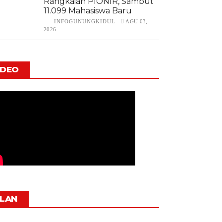
Rangkaian PIONIR, Sambut
11.099 Mahasiswa Baru
INFOGUNUNGKIDUL
AGU 03,
2026
IDEO
KLAN