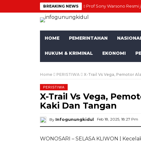
Prof Sony Warsono Resmi 
BREAKING NEWS
HOME
PEMERINTAHAN
NASIONA
HUKUM & KRIMINAL
EKONOMI
P
Home
PERISTIWA
X-Trail Vs Vega, Pemotor A
PERISTIWA
X-Trail Vs Vega, Pemo
Kaki Dan Tangan
Infogunungkidul
Feb 18, 2025, 18:27 Pm
By
WONOSARI – SELASA KLIWON | Kecelakaa