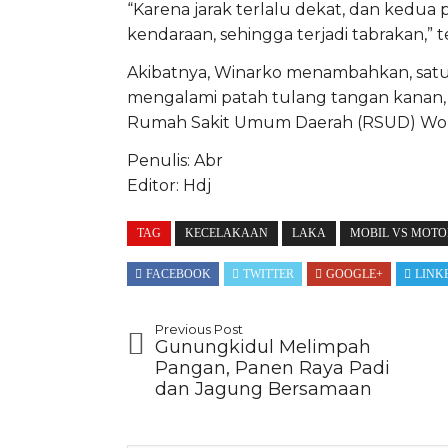
“Karena jarak terlalu dekat, dan kedua
kendaraan, sehingga terjadi tabrakan,” 
Akibatnya, Winarko menambahkan, sat
mengalami patah tulang tangan kanan, p
Rumah Sakit Umum Daerah (RSUD) Wono
Penulis: Abr
Editor: Hdj
TAG
KECELAKAAN
LAKA
MOBIL VS MOTO
FACEBOOK
TWITTER
GOOGLE+
LINK
Previous Post
Gunungkidul Melimpah
Pangan, Panen Raya Padi
dan Jagung Bersamaan