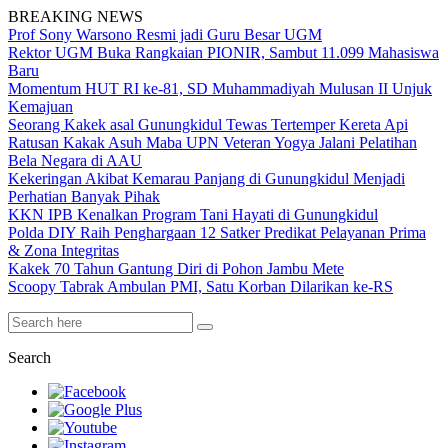
BREAKING NEWS
Prof Sony Warsono Resmi jadi Guru Besar UGM
Rektor UGM Buka Rangkaian PIONIR, Sambut 11.099 Mahasiswa
Baru
Momentum HUT RI ke-81, SD Muhammadiyah Mulusan II Unjuk
Kemajuan
Seorang Kakek asal Gunungkidul Tewas Tertemper Kereta Api
Ratusan Kakak Asuh Maba UPN Veteran Yogya Jalani Pelatihan
Bela Negara di AAU
Kekeringan Akibat Kemarau Panjang di Gunungkidul Menjadi
Perhatian Banyak Pihak
KKN IPB Kenalkan Program Tani Hayati di Gunungkidul
Polda DIY Raih Penghargaan 12 Satker Predikat Pelayanan Prima
& Zona Integritas
Kakek 70 Tahun Gantung Diri di Pohon Jambu Mete
Scoopy Tabrak Ambulan PMI, Satu Korban Dilarikan ke-RS
Search