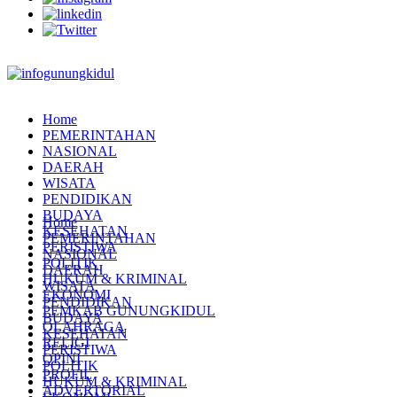
Home
PEMERINTAHAN
NASIONAL
DAERAH
WISATA
PENDIDIKAN
BUDAYA
Home
KESEHATAN
PEMERINTAHAN
PERISTIWA
NASIONAL
POLITIK
DAERAH
HUKUM & KRIMINAL
WISATA
EKONOMI
PENDIDIKAN
PEMKAB GUNUNGKIDUL
BUDAYA
OLAHRAGA
KESEHATAN
RELIGI
PERISTIWA
OPINI
POLITIK
PROFIL
HUKUM & KRIMINAL
ADVERTORIAL