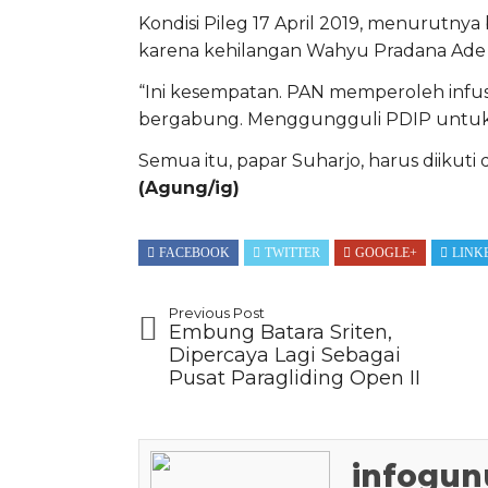
Kondisi Pileg 17 April 2019, menurutny
karena kehilangan Wahyu Pradana Ade 
“Ini kesempatan. PAN memperoleh infus 
bergabung. Menggungguli PDIP untuk i
Semua itu, papar Suharjo, harus diikuti 
(Agung/ig)
FACEBOOK
TWITTER
GOOGLE+
LINK
Previous Post
Embung Batara Sriten,
Dipercaya Lagi Sebagai
Pusat Paragliding Open II
infogun