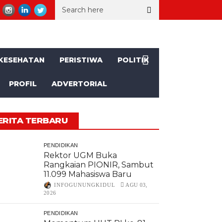
, SD Muhammadiyah Mulusan II Unjuk Kemajuan
Seorang Kakek a
KESEHATAN
PERISTIWA
POLITIK
PROFIL
ADVERTORIAL
ERITA TERBARU
PENDIDIKAN
Rektor UGM Buka
Rangkaian PIONIR, Sambut
11.099 Mahasiswa Baru
INFOGUNUNGKIDUL
AGU 03,
2026
PENDIDIKAN