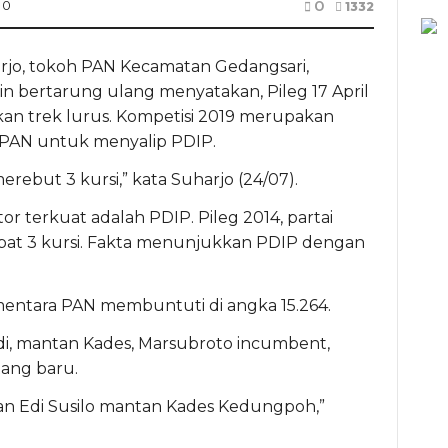
0
0
1332
rjo, tokoh PAN Kecamatan Gedangsari,
 bertarung ulang menyatakan, Pileg 17 April
an trek lurus. Kompetisi 2019 merupakan
PAN untuk menyalip PDIP.
erebut 3 kursi,” kata Suharjo (24/07).
or terkuat adalah PDIP. Pileg 2014, partai
at 3 kursi. Fakta menunjukkan PDIP dengan
ementara PAN membuntuti di angka 15.264.
i, mantan Kades, Marsubroto incumbent,
ang baru.
an Edi Susilo mantan Kades Kedungpoh,”