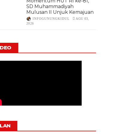
Momentum HUT RI ke-81,
SD Muhammadiyah
Mulusan II Unjuk Kemajuan
INFOGUNUNGKIDUL
AGU 03,
2026
IDEO
KLAN