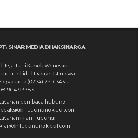
PT. SINAR MEDIA DHAKSINARGA
Jl. Kyai Legi Kepek Wonosari
Gunungkidul Daerah Istimewa
Yogyakarta (0274) 2901343 –
081904213283
Layanan pembaca hubungi
redaksi@infogunungkidul.com
Layanan iklan hubungi
iklan@infogunungkidul.com