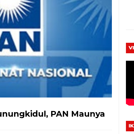
V
Gunungkidul, PAN Maunya
I