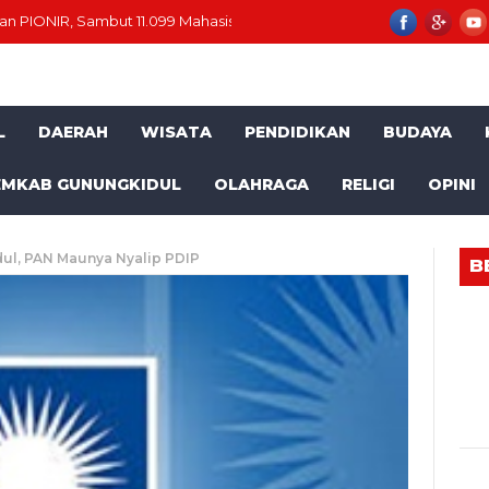
n PIONIR, Sambut 11.099 Mahasiswa Baru
Momentum HUT RI ke-81
L
DAERAH
WISATA
PENDIDIKAN
BUDAYA
EMKAB GUNUNGKIDUL
OLAHRAGA
RELIGI
OPINI
dul, PAN Maunya Nyalip PDIP
B