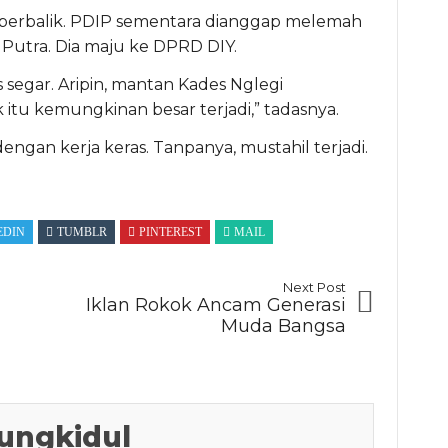
a berbalik. PDIP sementara dianggap melemah
Putra. Dia maju ke DPRD DIY.
segar. Aripin, mantan Kades Nglegi
tu kemungkinan besar terjadi,” tadasnya.
dengan kerja keras. Tanpanya, mustahil terjadi.
EDIN
TUMBLR
PINTEREST
MAIL
Next Post
Iklan Rokok Ancam Generasi
Muda Bangsa
ungkidul