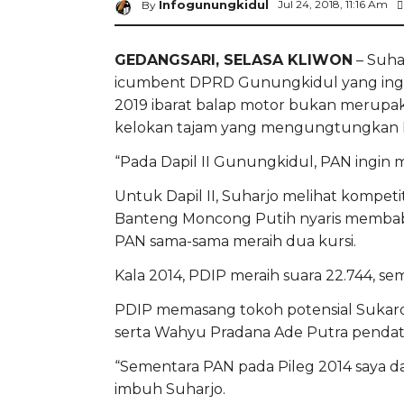
Infogunungkidul
Jul 24, 2018, 11:16 Am
By
GEDANGSARI, SELASA KLIWON
– Suha
icumbent DPRD Gunungkidul yang ingin
2019 ibarat balap motor bukan merupak
kelokan tajam yang mengungtungkan 
“Pada Dapil II Gunungkidul, PAN ingin m
Untuk Dapil II, Suharjo melihat kompetit
Banteng Moncong Putih nyaris membab
PAN sama-sama meraih dua kursi.
Kala 2014, PDIP meraih suara 22.744, s
PDIP memasang tokoh potensial Sukard
serta Wahyu Pradana Ade Putra pendat
“Sementara PAN pada Pileg 2014 saya d
imbuh Suharjo.