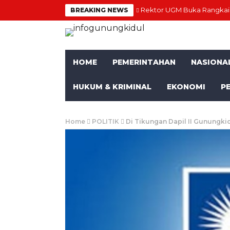
Rektor UGM Buka Rangkaia
BREAKING NEWS
HOME
PEMERINTAHAN
NASIONA
HUKUM & KRIMINAL
EKONOMI
P
Home
POLITIK
Di Tikungan Dapil II Gunungki