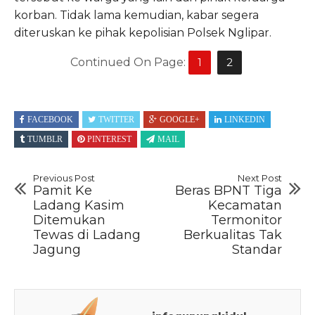
korban. Tidak lama kemudian, kabar segera
diteruskan ke pihak kepolisian Polsek Nglipar.
Continued On Page:
1
2
FACEBOOK
TWITTER
GOOGLE+
LINKEDIN
TUMBLR
PINTEREST
MAIL
Previous Post
Next Post
Pamit Ke
Beras BPNT Tiga
Ladang Kasim
Kecamatan
Ditemukan
Termonitor
Tewas di Ladang
Berkualitas Tak
Jagung
Standar