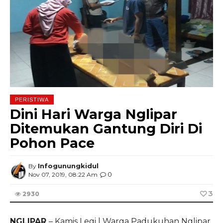
PERISTIWA
Dini Hari Warga Nglipar
Ditemukan Gantung Diri Di
Pohon Pace
Infogunungkidul
By
0
Nov 07, 2019, 08:22 Am
3
2930
NGLIPAR
– Kamis Legi | Warga Padukuhan Nglipar