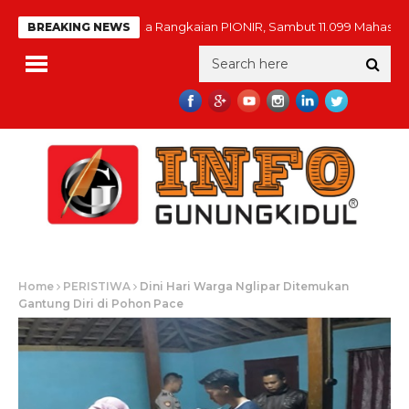
Rektor UGM Buka Rangkaian PIONIR, Sambut 11.099 Mahasiswa Baru
BREAKING NEWS
Home
PERISTIWA
Dini Hari Warga Nglipar Ditemukan
Gantung Diri di Pohon Pace