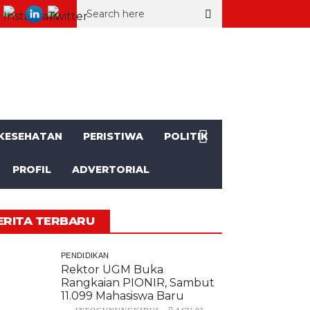
, SD Muhammadiyah Mulusan II Unjuk Kemajuan
Seorang Kakek a
KESEHATAN
PERISTIWA
POLITIK
PROFIL
ADVERTORIAL
ERITA TERBARU
PENDIDIKAN
Rektor UGM Buka
Rangkaian PIONIR, Sambut
11.099 Mahasiswa Baru