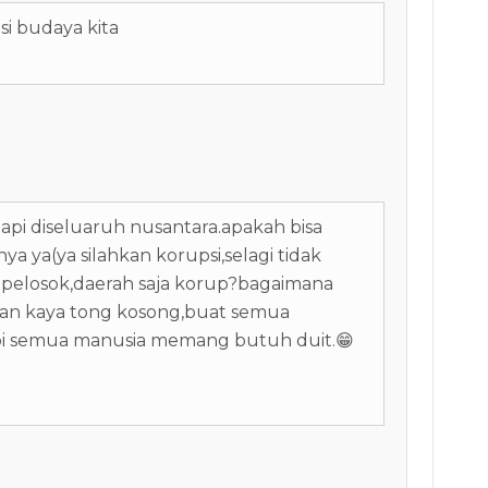
si budaya kita
pi diseluaruh nusantara.apakah bisa
ya ya(ya silahkan korupsi,selagi tidak
i pelosok,daerah saja korup?bagaimana
gan kaya tong kosong,buat semua
api semua manusia memang butuh duit.😁