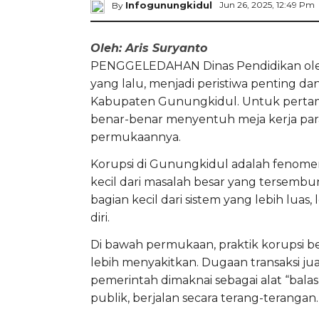
Infogunungkidul
Jun 26, 2025, 12:49 Pm
By
Oleh: Aris Suryanto
PENGGELEDAHAN Dinas Pendidikan oleh 
yang lalu, menjadi peristiwa penting da
Kabupaten Gunungkidul. Untuk pertama
benar-benar menyentuh meja kerja para p
permukaannya.
Korupsi di Gunungkidul adalah fenome
kecil dari masalah besar yang tersembun
bagian kecil dari sistem yang lebih lua
diri.
Di bawah permukaan, praktik korupsi ber
lebih menyakitkan. Dugaan transaksi jua
pemerintah dimaknai sebagai alat “balas j
publik, berjalan secara terang-terangan.