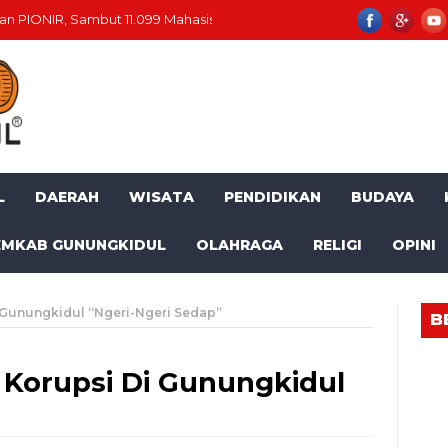
n PIONIR, Sambut 11.099 Mahasiswa Baru
Momentum HUT RI ke-81
L
DAERAH
WISATA
PENDIDIKAN
BUDAYA
EMKAB GUNUNGKIDUL
OLAHRAGA
RELIGI
OPINI
Gunungkidul “Ngeri-Ngeri Sedap”
B
Korupsi Di Gunungkidul