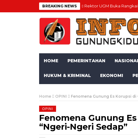
Rektor UGM Buka Rangkaia
BREAKING NEWS
HOME
PEMERINTAHAN
NASIONA
HUKUM & KRIMINAL
EKONOMI
P
Home
OPINI
Fenomena Gunung Es Korupsi di 
OPINI
Fenomena Gunung Es 
“Ngeri-Ngeri Sedap”