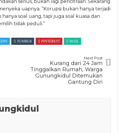
dakan serius, bukan lagi pencitraan. Sekarang
enyeka uapnya. “Korupsi bukan hanya terjadi
an hanya soal uang, tapi juga soal kuasa dan
ilih tidak peduli.”
EDIN
TUMBLR
PINTEREST
MAIL
Next Post
Kurang dari 24 Jam
Tinggalkan Rumah, Warga
Gunungkidul Ditemukan
Gantung Diri
ungkidul