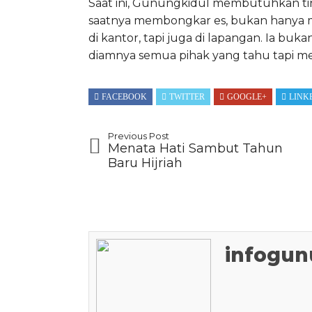
Saat ini, Gunungkidul membutuhkan tin
saatnya membongkar es, bukan hanya m
di kantor, tapi juga di lapangan. Ia buk
diamnya semua pihak yang tahu tapi mem
FACEBOOK
TWITTER
GOOGLE+
LINK
Previous Post
Menata Hati Sambut Tahun
Baru Hijriah
infogun