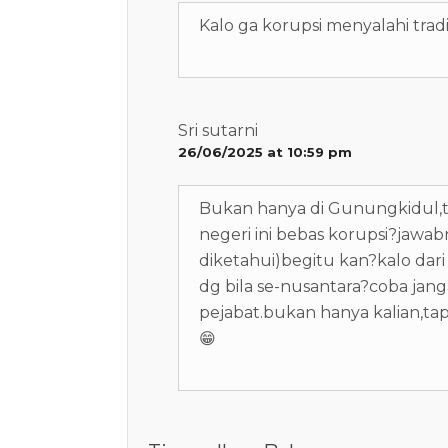
Kalo ga korupsi menyalahi tradi
Sri sutarni
26/06/2025 at 10:59 pm
Bukan hanya di Gunungkidul,ta
negeri ini bebas korupsi?jawabn
diketahui)begitu kan?kalo dar
dg bila se-nusantara?coba jan
pejabat.bukan hanya kalian,t
😁