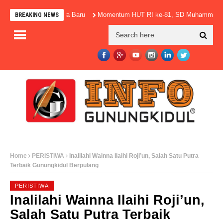
1.099 Mahasiswa Baru
Momentum HUT RI ke-81, SD Muhammadiyah Mul
BREAKING NEWS
Home
PERISTIWA
Inalilahi Wainna Ilaihi Roji’un, Salah Satu Putra
Terbaik Gunungkidul Berpulang
PERISTIWA
Inalilahi Wainna Ilaihi Roji’un,
Salah Satu Putra Terbaik