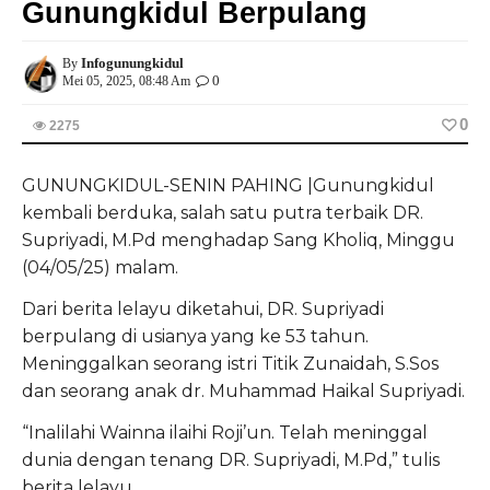
Gunungkidul Berpulang
Infogunungkidul
By
0
Mei 05, 2025, 08:48 Am
0
2275
GUNUNGKIDUL-SENIN PAHING |Gunungkidul
kembali berduka, salah satu putra terbaik DR.
Supriyadi, M.Pd menghadap Sang Kholiq, Minggu
(04/05/25) malam.
Dari berita lelayu diketahui, DR. Supriyadi
berpulang di usianya yang ke 53 tahun.
Meninggalkan seorang istri Titik Zunaidah, S.Sos
dan seorang anak dr. Muhammad Haikal Supriyadi.
“Inalilahi Wainna ilaihi Roji’un. Telah meninggal
dunia dengan tenang DR. Supriyadi, M.Pd,” tulis
berita lelayu.