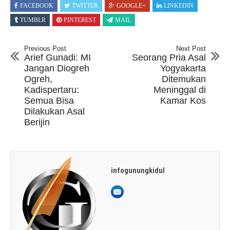
FACEBOOK
TWITTER
GOOGLE+
LINKEDIN
TUMBLR
PINTEREST
MAIL
Previous Post
Next Post
Arief Gunadi: MI
Seorang Pria Asal
Jangan Diogreh
Yogyakarta
Ogreh,
Ditemukan
Kadispertaru:
Meninggal di
Semua Bisa
Kamar Kos
Dilakukan Asal
Berijin
infogunungkidul