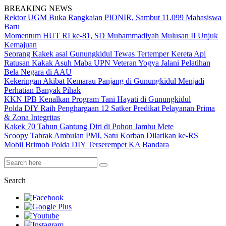
BREAKING NEWS
Rektor UGM Buka Rangkaian PIONIR, Sambut 11.099 Mahasiswa
Baru
Momentum HUT RI ke-81, SD Muhammadiyah Mulusan II Unjuk
Kemajuan
Seorang Kakek asal Gunungkidul Tewas Tertemper Kereta Api
Ratusan Kakak Asuh Maba UPN Veteran Yogya Jalani Pelatihan
Bela Negara di AAU
Kekeringan Akibat Kemarau Panjang di Gunungkidul Menjadi
Perhatian Banyak Pihak
KKN IPB Kenalkan Program Tani Hayati di Gunungkidul
Polda DIY Raih Penghargaan 12 Satker Predikat Pelayanan Prima
& Zona Integritas
Kakek 70 Tahun Gantung Diri di Pohon Jambu Mete
Scoopy Tabrak Ambulan PMI, Satu Korban Dilarikan ke-RS
Mobil Brimob Polda DIY Terserempet KA Bandara
Search