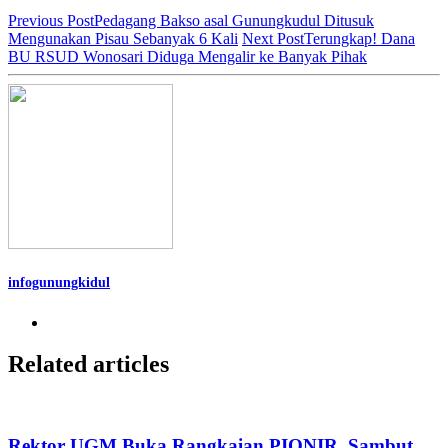
Previous Post
Pedagang Bakso asal Gunungkudul Ditusuk
Mengunakan Pisau Sebanyak 6 Kali
Next Post
Terungkap! Dana
BU RSUD Wonosari Diduga Mengalir ke Banyak Pihak
infogunungkidul
Related articles
Rektor UGM Buka Rangkaian PIONIR, Sambut