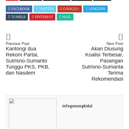
FACEBOOK
TWITTER
GOOGLE+
LINKEDIN
TUMBLR
PINTEREST
MAIL
Previous Post
Next Post
Kantongi dua
Akan Diusung
Rekom Partai,
Koalisi Terbesar,
Sutrisno-Sumanto
Pasangan
Tunggu PKS, PKB,
Sutrisno-Sumanta
dan Nasdem
Terima
Rekomendasi
infogunungkidul